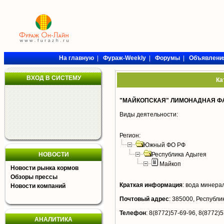
На главную
|
Фураж-Weekly
|
Форумы
|
Объявлени
ВХОД В СИСТЕМУ
Ка
"МАЙКОПСКАЯ" ЛИМОНАДНАЯ ФА
Виды деятельности:
Регион:
Южный ФО РФ
НОВОСТИ
Республика Адыгея
Майкоп
Новости рынка кормов
Обзоры прессы
Краткая информация
:
вода минерал
Новости компаний
Почтовый адрес
:
385000, Республик
Телефон
:
8(8772)57-69-96, 8(8772)5
АНАЛИТИКА