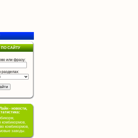
у
 ПО САЙТУ
ово или фразу:
в разделах:
айн - новости,
статистика:
бикорм,
я комбикормов,
во комбикормов,
мовые заводы.