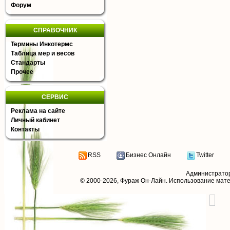
Форум
СПРАВОЧНИК
Термины Инкотермс
Таблица мер и весов
Стандарты
Прочее
СЕРВИС
Реклама на сайте
Личный кабинет
Контакты
RSS
Бизнес Онлайн
Twitter
Администрато
© 2000-2026,
Фураж Он-Лайн
. Использование мат