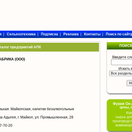
я
|
Сельхозтехника
|
Подписка
|
Реклама
|
Контакты
|
Поиск по сайт
ПОИСК
талог предприятий АПК
Введите сл
БРИКА (ООО)
Искать 
Фураж Он-Л
цены, 
ьная: Майкопская, напитки безалкогольные
Ком
сырье дл
а Адыгея, г. Майкоп, ул. Промышленная, 28
производст
комбикор
7-70-20