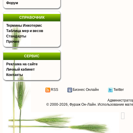
Форум
СПРАВОЧНИК
Термины Инкотермс
Таблица мер и весов
Стандарты
Прочее
СЕРВИС
Реклама на сайте
Личный кабинет
Контакты
RSS
Бизнес Онлайн
Twitter
Администрато
© 2000-2026,
Фураж Он-Лайн
. Использование мат