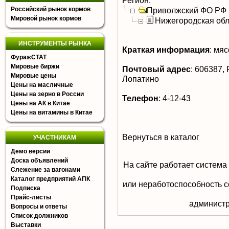
Регион:
Российский рынок кормов
Приволжский ФО РФ
Мировой рынок кормов
Нижегородская обл
ИНСТРУМЕНТЫ РЫНКА
Краткая информация
:
мясо
ФуражСТАТ
Мировые биржи
Почтовый адрес
:
606387, Р
Мировые цены
Лопатино
Цены на масличные
Цены на зерно в России
Телефон
:
4-12-43
Цены на АК в Китае
Цены на витамины в Китае
Вернуться в каталог
УЧАСТНИКАМ
Демо версии
Доска объявлений
На сайте работает система
Слежение за вагонами
Каталог предприятий АПК
или неработоспособность с
Подписка
Прайс-листы
aдминистр
Вопросы и ответы
Список должников
Выставки