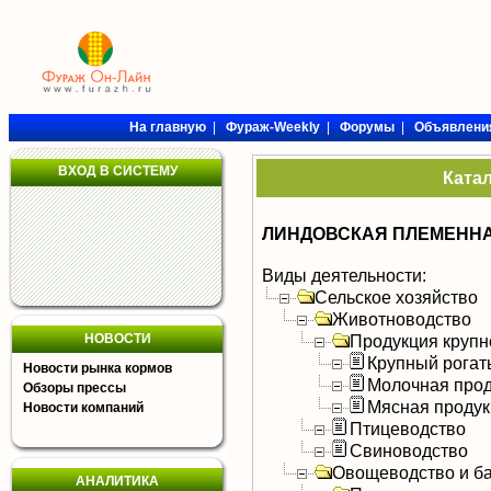
На главную
|
Фураж-Weekly
|
Форумы
|
Объявлени
ВХОД В СИСТЕМУ
Ката
ЛИНДОВСКАЯ ПЛЕМЕННА
Виды деятельности:
Сельское хозяйство
Животноводство
НОВОСТИ
Продукция крупно
Крупный рогат
Новости рынка кормов
Молочная прод
Обзоры прессы
Мясная продук
Новости компаний
Птицеводство
Свиноводство
Овощеводство и б
АНАЛИТИКА