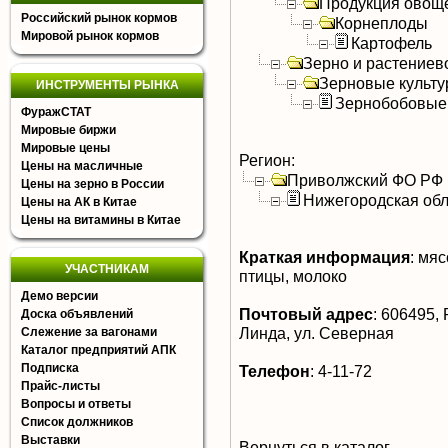
Продукция овощ
Российский рынок кормов
Корнеплоды
Мировой рынок кормов
Картофель
Зерно и растениев
Зерновые культ
ИНСТРУМЕНТЫ РЫНКА
Зернобобовые
ФуражСТАТ
Мировые биржи
Мировые цены
Регион:
Цены на масличные
Приволжский ФО РФ
Цены на зерно в России
Нижегородская обл
Цены на АК в Китае
Цены на витамины в Китае
Краткая информация
:
мясо
УЧАСТНИКАМ
птицы, молоко
Демо версии
Почтовый адрес
:
606495, Р
Доска объявлений
Линда, ул. Северная
Слежение за вагонами
Каталог предприятий АПК
Подписка
Телефон
:
4-11-72
Прайс-листы
Вопросы и ответы
Список должников
Выставки
Вернуться в каталог