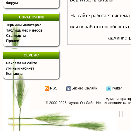
Форум
На сайте работает система
СПРАВОЧНИК
Термины Инкотермс
или неработоспособность с
Таблица мер и весов
Стандарты
aдминистр
Прочее
СЕРВИС
Реклама на сайте
Личный кабинет
Контакты
RSS
Бизнес Онлайн
Twitter
Администрато
© 2000-2026,
Фураж Он-Лайн
. Использование мат