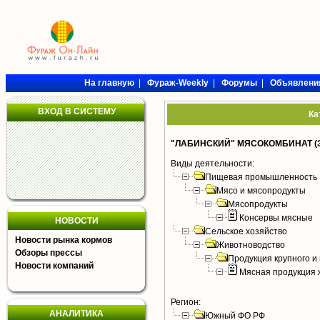
На главную
|
Фураж-Weekly
|
Форумы
|
Объявлени
ВХОД В СИСТЕМУ
Ка
"ЛАБИНСКИЙ" МЯСОКОМБИНАТ (
Виды деятельности:
Пищевая промышленность
Мясо и мясопродукты
Мясопродукты
Консервы мясные
НОВОСТИ
Сельское хозяйство
Новости рынка кормов
Животноводство
Обзоры прессы
Продукция крупного и 
Новости компаний
Мясная продукция 
Регион:
АНАЛИТИКА
Южный ФО РФ