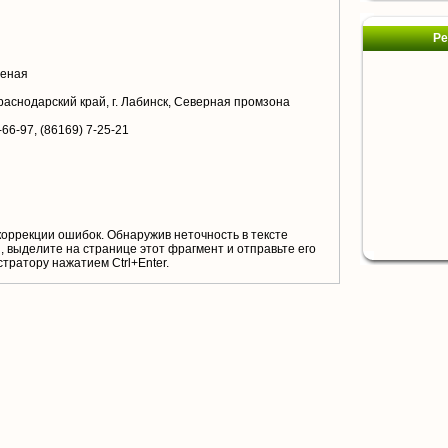
Ре
шеная
раснодарский край, г. Лабинск, Северная промзона
-66-97, (86169) 7-25-21
коррекции ошибок. Обнаружив неточность в тексте
 выделите на странице этот фрагмент и отправьте его
тратору нажатием Ctrl+Enter.