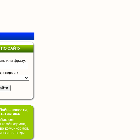
у
 ПО САЙТУ
ово или фразу:
в разделах:
айн - новости,
статистика:
бикорм,
я комбикормов,
во комбикормов,
мовые заводы.