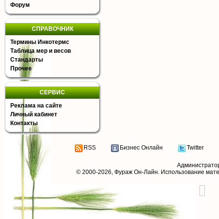
Форум
СПРАВОЧНИК
Термины Инкотермс
Таблица мер и весов
Стандарты
Прочее
СЕРВИС
Реклама на сайте
Личный кабинет
Контакты
RSS
Бизнес Онлайн
Twitter
Администрато
© 2000-2026,
Фураж Он-Лайн
. Использование мат