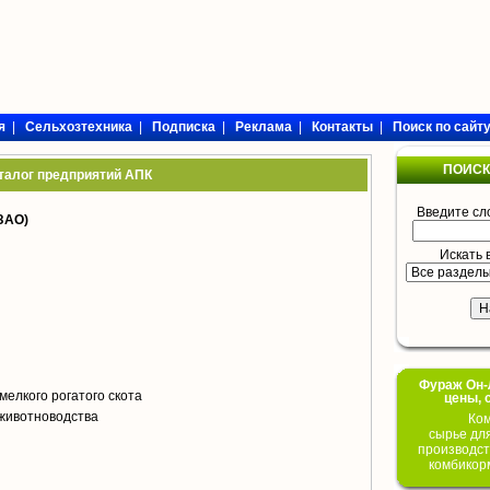
я
|
Сельхозтехника
|
Подписка
|
Реклама
|
Контакты
|
Поиск по сайт
ПОИСК
талог предприятий АПК
Введите сл
ЗАО)
Искать 
Фураж Он-Л
мелкого рогатого скота
цены, 
животноводства
Ком
сырье дл
производст
комбикор