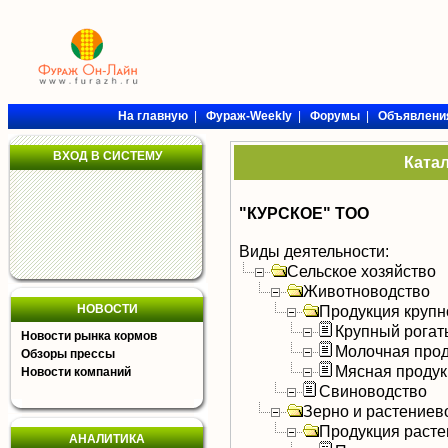
На главную
|
Фураж-Weekly
|
Форумы
|
Объявлени
ВХОД В СИСТЕМУ
Ката
"КУРСКОЕ" ТОО
Виды деятельности:
Сельское хозяйство
Животноводство
НОВОСТИ
Продукция крупно
Крупный рогат
Новости рынка кормов
Молочная прод
Обзоры прессы
Мясная продук
Новости компаний
Свиноводство
Зерно и растениев
Продукция расте
АНАЛИТИКА