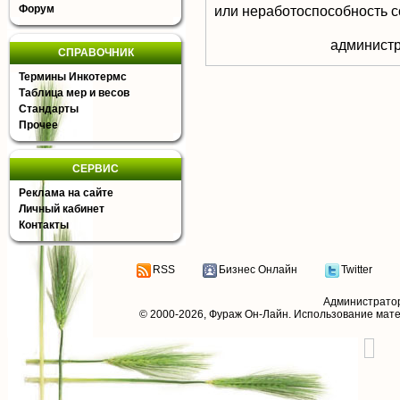
Форум
или неработоспособность с
aдминистр
СПРАВОЧНИК
Термины Инкотермс
Таблица мер и весов
Стандарты
Прочее
СЕРВИС
Реклама на сайте
Личный кабинет
Контакты
RSS
Бизнес Онлайн
Twitter
Администрато
© 2000-2026,
Фураж Он-Лайн
. Использование мат