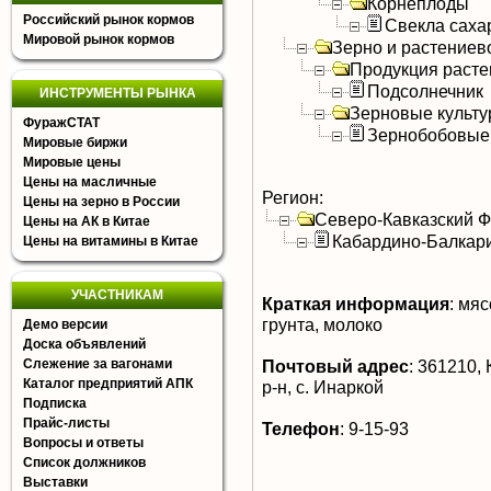
Корнеплоды
Российский рынок кормов
Свекла саха
Мировой рынок кормов
Зерно и растениев
Продукция расте
Подсолнечник
ИНСТРУМЕНТЫ РЫНКА
Зерновые культ
ФуражСТАТ
Зернобобовые
Мировые биржи
Мировые цены
Цены на масличные
Регион:
Цены на зерно в России
Северо-Кавказский 
Цены на АК в Китае
Кабардино-Балкар
Цены на витамины в Китае
УЧАСТНИКАМ
Краткая информация
:
мясо
грунта, молоко
Демо версии
Доска объявлений
Слежение за вагонами
Почтовый адрес
:
361210, 
Каталог предприятий АПК
р-н, с. Инаркой
Подписка
Прайс-листы
Телефон
:
9-15-93
Вопросы и ответы
Список должников
Выставки