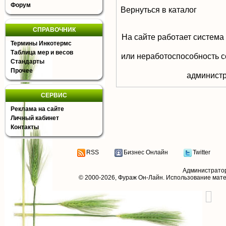
Форум
Вернуться в каталог
СПРАВОЧНИК
На сайте работает система
Термины Инкотермс
Таблица мер и весов
или неработоспособность с
Стандарты
Прочее
aдминистр
СЕРВИС
Реклама на сайте
Личный кабинет
Контакты
RSS
Бизнес Онлайн
Twitter
Администрато
© 2000-2026,
Фураж Он-Лайн
. Использование мат