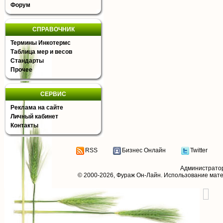
Форум
СПРАВОЧНИК
Термины Инкотермс
Таблица мер и весов
Стандарты
Прочее
СЕРВИС
Реклама на сайте
Личный кабинет
Контакты
RSS
Бизнес Онлайн
Twitter
Администрато
© 2000-2026,
Фураж Он-Лайн
. Использование мат