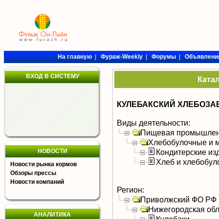
На главную
|
Фураж-Weekly
|
Форумы
|
Объявлени
ВХОД В СИСТЕМУ
Ката
КУЛЕБАКСКИЙ ХЛЕБОЗАВ
Виды деятельности:
Пищевая промышлен
Хлебобулочные и м
НОВОСТИ
Кондитерские из
Хлеб и хлебобул
Новости рынка кормов
Обзоры прессы
Новости компаний
Регион:
Приволжский ФО РФ
Нижегородская обл
АНАЛИТИКА