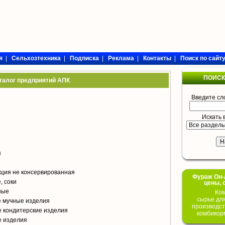
я
|
Сельхозтехника
|
Подписка
|
Реклама
|
Контакты
|
Поиск по сайт
ПОИСК
талог предприятий АПК
Введите сл
Искать 
я
кция не консервированная
Фураж Он-Л
, соки
цены, 
ные
Ком
сырье дл
е мучные изделия
производст
 кондитерские изделия
комбикор
е изделия