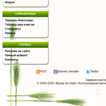
Форум
СПРАВОЧНИК
Термины Инкотермс
Таблица мер и весов
Стандарты
Прочее
СЕРВИС
Реклама на сайте
Личный кабинет
Контакты
RSS
Бизнес Онлайн
Twitter
Администрато
© 2000-2026,
Фураж Он-Лайн
. Использование мат