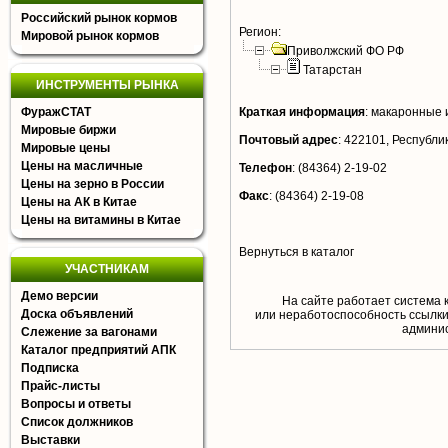
Российский рынок кормов
Регион:
Мировой рынок кормов
Приволжский ФО РФ
Татарстан
ИНСТРУМЕНТЫ РЫНКА
ФуражСТАТ
Краткая информация
:
макаронные и
Мировые биржи
Почтовый адрес
:
422101, Республика
Мировые цены
Цены на масличные
Телефон
:
(84364) 2-19-02
Цены на зерно в России
Факс
:
(84364) 2-19-08
Цены на АК в Китае
Цены на витамины в Китае
Вернуться в каталог
УЧАСТНИКАМ
Демо версии
На сайте работает система 
Доска объявлений
или неработоспособность ссылки,
aдминис
Слежение за вагонами
Каталог предприятий АПК
Подписка
Прайс-листы
Вопросы и ответы
Список должников
Выставки