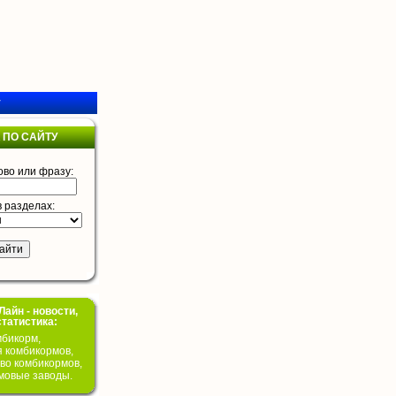
у
 ПО САЙТУ
ово или фразу:
в разделах:
айн - новости,
статистика:
бикорм,
я комбикормов,
во комбикормов,
мовые заводы.