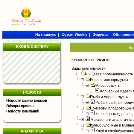
На главную
|
Фураж-Weekly
|
Форумы
|
Объявлени
ВХОД В СИСТЕМУ
Ка
КУКМОРСКОЕ РАЙПО
Виды деятельности:
Пищевая промышленность
Мясо и мясопродукты
Мясопродукты
Колбасные издели
НОВОСТИ
Рыба и морепродукты
Новости рынка кормов
Рыба и рыбная проду
Обзоры прессы
Консервы плодоовощные
Новости компаний
Консервы плодоовощ
Макароны и аналогичны
Хлебобулочные и мучные
Хлеб и хлебобулочны
АНАЛИТИКА