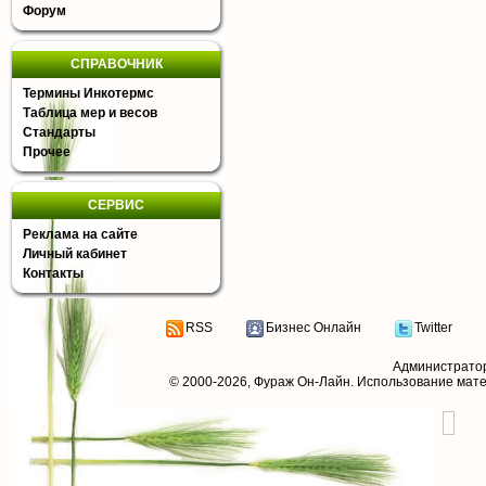
Форум
СПРАВОЧНИК
Термины Инкотермс
Таблица мер и весов
Стандарты
Прочее
СЕРВИС
Реклама на сайте
Личный кабинет
Контакты
RSS
Бизнес Онлайн
Twitter
Администрато
© 2000-2026,
Фураж Он-Лайн
. Использование мат