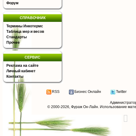
Форум
СПРАВОЧНИК
Термины Инкотермс
Таблица мер и весов
Стандарты
Прочее
СЕРВИС
Реклама на сайте
Личный кабинет
Контакты
RSS
Бизнес Онлайн
Twitter
Администрато
© 2000-2026,
Фураж Он-Лайн
. Использование мат