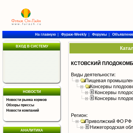
На главную
|
Фураж-Weekly
|
Форумы
|
Объявлени
ВХОД В СИСТЕМУ
Ката
КСТОВСКИЙ ПЛОДОКОМ
Виды деятельности:
Пищевая промышлен
Консервы плодоов
НОВОСТИ
Консервы плодо
Консервы плодо
Новости рынка кормов
Обзоры прессы
Новости компаний
Регион:
Приволжский ФО РФ
Нижегородская обл
АНАЛИТИКА