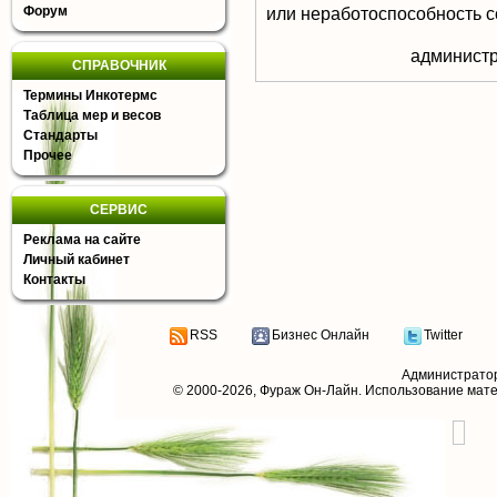
Форум
или неработоспособность с
aдминистр
СПРАВОЧНИК
Термины Инкотермс
Таблица мер и весов
Стандарты
Прочее
СЕРВИС
Реклама на сайте
Личный кабинет
Контакты
RSS
Бизнес Онлайн
Twitter
Администрато
© 2000-2026,
Фураж Он-Лайн
. Использование мат