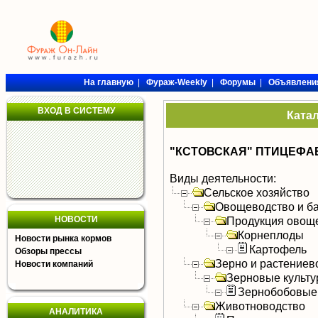
На главную
|
Фураж-Weekly
|
Форумы
|
Объявлени
ВХОД В СИСТЕМУ
Ката
"КСТОВСКАЯ" ПТИЦЕФАБ
Виды деятельности:
Сельское хозяйство
Овощеводство и б
НОВОСТИ
Продукция овощ
Корнеплоды
Новости рынка кормов
Картофель
Обзоры прессы
Зерно и растениев
Новости компаний
Зерновые культ
Зернобобовые
Животноводство
АНАЛИТИКА