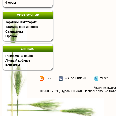
Форум
СПРАВОЧНИК
Термины Инкотермс
Таблица мер и весов
Стандарты
Прочее
СЕРВИС
Реклама на сайте
Личный кабинет
Контакты
RSS
Бизнес Онлайн
Twitter
Администрато
© 2000-2026,
Фураж Он-Лайн
. Использование мат