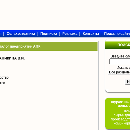
я
|
Сельхозтехника
|
Подписка
|
Реклама
|
Контакты
|
Поиск по сайт
ПОИСК
талог предприятий АПК
Введите сл
НИКИНА В.И.
Искать 
дство
тва
Фураж Он-Л
цены, 
Ком
сырье дл
производст
комбикор