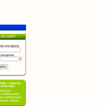
у
 ПО САЙТУ
ово или фразу:
в разделах:
айн - новости,
статистика:
бикорм,
я комбикормов,
во комбикормов,
мовые заводы.