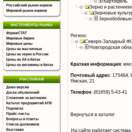
Картофель
Российский рынок кормов
Зерно и растениев
Мировой рынок кормов
Зерновые культ
Зернобобовые
ИНСТРУМЕНТЫ РЫНКА
ФуражСТАТ
Регион:
Мировые биржи
Северо-Западный Ф
Мировые цены
Новгородская обла
Цены на масличные
Цены на зерно в России
Цены на АК в Китае
Краткая информация
:
мясо
Цены на витамины в Китае
Почтовый адрес
:
175464, Р
УЧАСТНИКАМ
Ямская, 21
Демо версии
Телефон
:
(81659) 5-43-41
Доска объявлений
Слежение за вагонами
Каталог предприятий АПК
Подписка
Прайс-листы
Вернуться в каталог
Вопросы и ответы
Список должников
Выставки
На сайте работает система