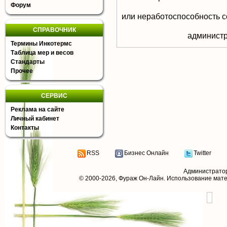
Форум
или неработоспособность с
СПРАВОЧНИК
aдминистр
Термины Инкотермс
Таблица мер и весов
Стандарты
Прочее
СЕРВИС
Реклама на сайте
Личный кабинет
Контакты
RSS
Бизнес Онлайн
Twitter
Администрато
© 2000-2026,
Фураж Он-Лайн
. Использование мат