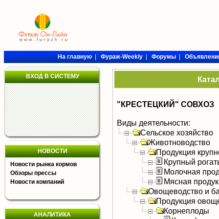
На главную
|
Фураж-Weekly
|
Форумы
|
Объявлени
ВХОД В СИСТЕМУ
Ката
"КРЕСТЕЦКИЙ" СОВХОЗ
Виды деятельности:
Сельское хозяйство
Животноводство
НОВОСТИ
Продукция крупно
Крупный рогат
Новости рынка кормов
Молочная прод
Обзоры прессы
Мясная продук
Новости компаний
Овощеводство и б
Продукция овощ
Корнеплоды
АНАЛИТИКА