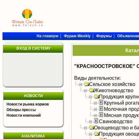
На главную
|
Фураж-Weekly
|
Форумы
|
Объявлени
ВХОД В СИСТЕМУ
Ката
"КРАСНООСТРОВСКОЕ" 
Виды деятельности:
Сельское хозяйство
Животноводство
НОВОСТИ
Продукция крупно
Крупный рогат
Новости рынка кормов
Молочная прод
Обзоры прессы
Мясная продук
Новости компаний
Свиноводство
Овощеводство и б
Продукция овощ
АНАЛИТИКА