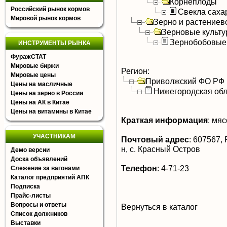
Корнеплоды
Российский рынок кормов
Свекла саха
Мировой рынок кормов
Зерно и растениев
Зерновые культ
Зернобобовые
ИНСТРУМЕНТЫ РЫНКА
ФуражСТАТ
Мировые биржи
Регион:
Мировые цены
Приволжский ФО РФ
Цены на масличные
Нижегородская обл
Цены на зерно в России
Цены на АК в Китае
Цены на витамины в Китае
Краткая информация
:
мясо
УЧАСТНИКАМ
Почтовый адрес
:
607567, 
н, с. Красный Остров
Демо версии
Доска объявлений
Телефон
:
4-71-23
Слежение за вагонами
Каталог предприятий АПК
Подписка
Прайс-листы
Вопросы и ответы
Вернуться в каталог
Список должников
Выставки