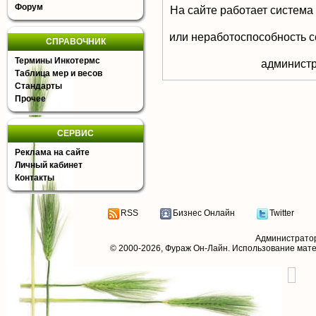
Форум
На сайте работает система
или неработоспособность с
СПРАВОЧНИК
Термины Инкотермс
aдминистр
Таблица мер и весов
Стандарты
Прочее
СЕРВИС
Реклама на сайте
Личный кабинет
Контакты
RSS
Бизнес Онлайн
Twitter
Администрато
© 2000-2026,
Фураж Он-Лайн
. Использование мат