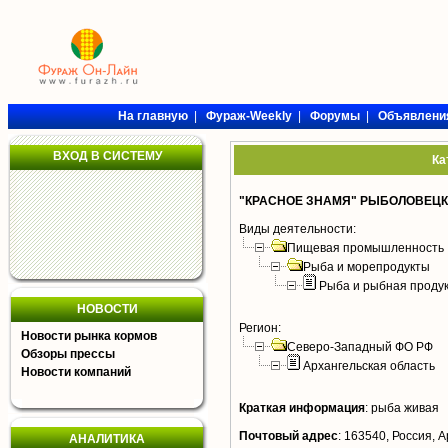
На главную
|
Фураж-Weekly
|
Форумы
|
Объявлени
ВХОД В СИСТЕМУ
Ка
"КРАСНОЕ ЗНАМЯ" РЫБОЛОВЕЦК
Виды деятельности:
Пищевая промышленность
Рыба и морепродукты
Рыба и рыбная проду
НОВОСТИ
Регион:
Новости рынка кормов
Северо-Западный ФО РФ
Обзоры прессы
Архангельская область
Новости компаний
Краткая информация
:
рыба живая
Почтовый адрес
:
163540, Россия, А
АНАЛИТИКА