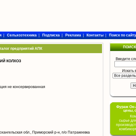
я
|
Сельхозтехника
|
Подписка
|
Реклама
|
Контакты
|
Поиск по сайт
ПОИСК
талог предприятий АПК
Введите сл
ИЙ КОЛХОЗ
Искать 
кция не консервированная
Фураж Он-Л
цены, 
Ком
сырье дл
производст
комбикор
рхангельская обл., Приморский р-н, п/о Патракеевка