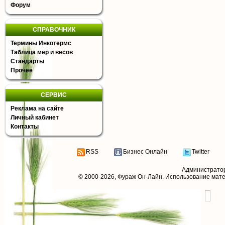
Форум
СПРАВОЧНИК
Термины Инкотермс
Таблица мер и весов
Стандарты
Прочее
СЕРВИС
Реклама на сайте
Личный кабинет
Контакты
RSS
Бизнес Онлайн
Twitter
Администрато
© 2000-2026,
Фураж Он-Лайн
. Использование мат