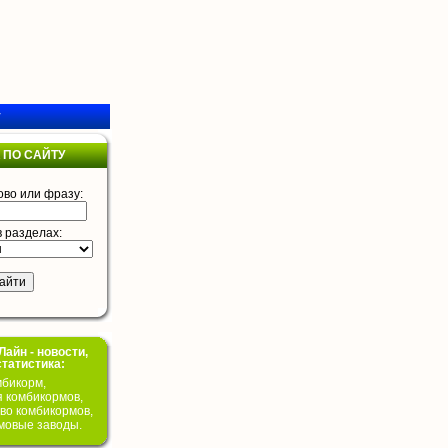
у
 ПО САЙТУ
ово или фразу:
в разделах:
айн - новости,
статистика:
бикорм,
я комбикормов,
во комбикормов,
мовые заводы.