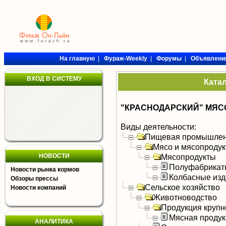
На главную
|
Фураж-Weekly
|
Форумы
|
Объявлени
ВХОД В СИСТЕМУ
Ката
"КРАСНОДАРСКИЙ" МЯС
Виды деятельности:
Пищевая промышлен
Мясо и мясопроду
НОВОСТИ
Мясопродукты
Полуфабрикат
Новости рынка кормов
Колбасные изд
Обзоры прессы
Сельское хозяйство
Новости компаний
Животноводство
Продукция крупно
Мясная продук
АНАЛИТИКА