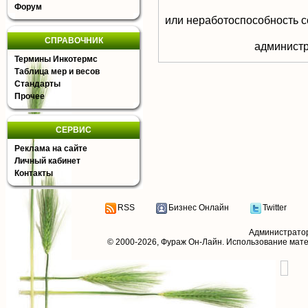
Форум
или неработоспособность с
СПРАВОЧНИК
aдминистр
Термины Инкотермс
Таблица мер и весов
Стандарты
Прочее
СЕРВИС
Реклама на сайте
Личный кабинет
Контакты
RSS
Бизнес Онлайн
Twitter
Администрато
© 2000-2026,
Фураж Он-Лайн
. Использование мат