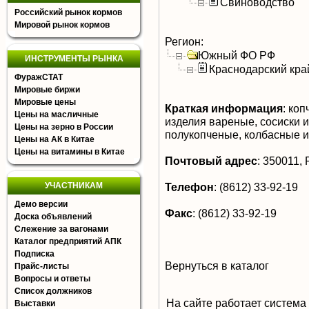
Свиноводство
Российский рынок кормов
Мировой рынок кормов
Регион:
Южный ФО РФ
ИНСТРУМЕНТЫ РЫНКА
Краснодарский кра
ФуражСТАТ
Мировые биржи
Мировые цены
Краткая информация
:
копч
Цены на масличные
изделия вареные, сосиски и
Цены на зерно в России
полукопченые, колбасные 
Цены на АК в Китае
Цены на витамины в Китае
Почтовый адрес
:
350011, Р
УЧАСТНИКАМ
Телефон
:
(8612) 33-92-19
Демо версии
Факс
:
(8612) 33-92-19
Доска объявлений
Слежение за вагонами
Каталог предприятий АПК
Подписка
Вернуться в каталог
Прайс-листы
Вопросы и ответы
Список должников
На сайте работает система
Выставки