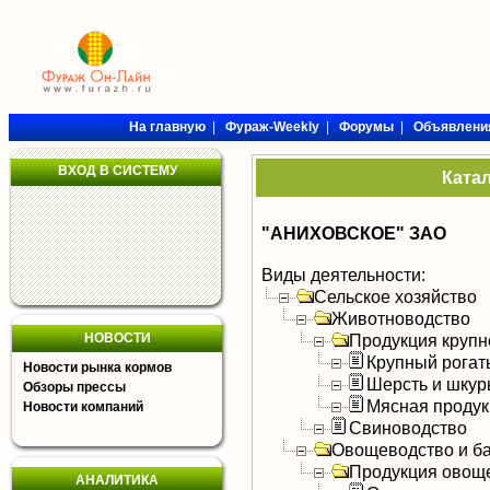
На главную
|
Фураж-Weekly
|
Форумы
|
Объявлени
ВХОД В СИСТЕМУ
Ката
"АНИХОВСКОЕ" ЗАО
Виды деятельности:
Сельское хозяйство
Животноводство
НОВОСТИ
Продукция крупно
Крупный рогат
Новости рынка кормов
Шерсть и шку
Обзоры прессы
Мясная продук
Новости компаний
Свиноводство
Овощеводство и б
Продукция овощ
АНАЛИТИКА