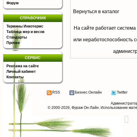
Форум
Вернуться в каталог
СПРАВОЧНИК
Термины Инкотермс
На сайте работает система
Таблица мер и весов
Стандарты
или неработоспособность с
Прочее
aдминистр
СЕРВИС
Реклама на сайте
Личный кабинет
Контакты
RSS
Бизнес Онлайн
Twitter
Администрато
© 2000-2026,
Фураж Он-Лайн
. Использование мат