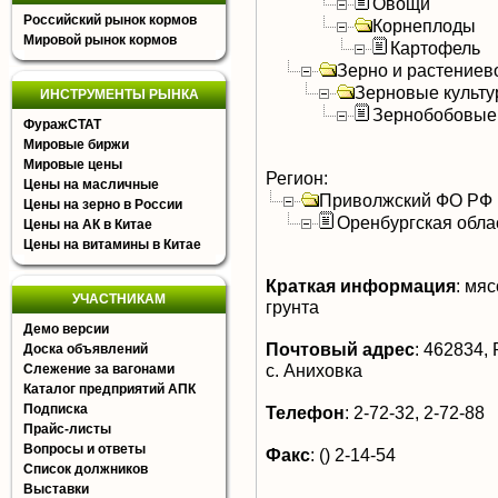
Овощи
Российский рынок кормов
Корнеплоды
Мировой рынок кормов
Картофель
Зерно и растениев
Зерновые культ
ИНСТРУМЕНТЫ РЫНКА
Зернобобовые
ФуражСТАТ
Мировые биржи
Мировые цены
Регион:
Цены на масличные
Приволжский ФО РФ
Цены на зерно в России
Оренбургская обла
Цены на АК в Китае
Цены на витамины в Китае
Краткая информация
:
мясо
УЧАСТНИКАМ
грунта
Демо версии
Почтовый адрес
:
462834, 
Доска объявлений
с. Аниховка
Слежение за вагонами
Каталог предприятий АПК
Подписка
Телефон
:
2-72-32, 2-72-88
Прайс-листы
Вопросы и ответы
Факс
:
() 2-14-54
Список должников
Выставки