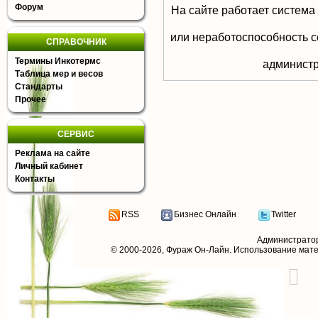
Форум
На сайте работает система
или неработоспособность с
СПРАВОЧНИК
Термины Инкотермс
aдминистр
Таблица мер и весов
Стандарты
Прочее
СЕРВИС
Реклама на сайте
Личный кабинет
Контакты
RSS
Бизнес Онлайн
Twitter
Администрато
© 2000-2026,
Фураж Он-Лайн
. Использование мат