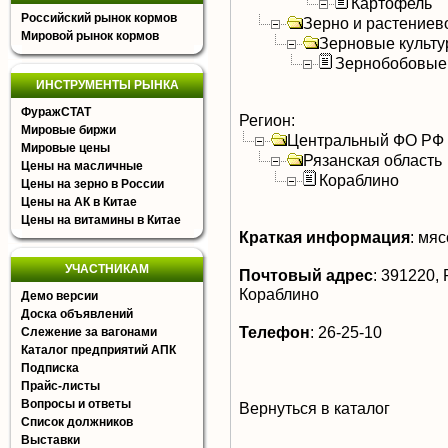
Картофель
Российский рынок кормов
Зерно и растениев
Мировой рынок кормов
Зерновые культ
Зернобобовые
ИНСТРУМЕНТЫ РЫНКА
ФуражСТАТ
Регион:
Мировые биржи
Центральный ФО РФ
Мировые цены
Рязанская область
Цены на масличные
Кораблино
Цены на зерно в России
Цены на АК в Китае
Цены на витамины в Китае
Краткая информация
:
мясо
УЧАСТНИКАМ
Почтовый адрес
:
391220, Р
Кораблино
Демо версии
Доска объявлений
Телефон
:
26-25-10
Слежение за вагонами
Каталог предприятий АПК
Подписка
Прайс-листы
Вопросы и ответы
Вернуться в каталог
Список должников
Выставки