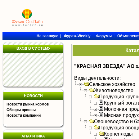
На главную
|
Фураж-Weekly
|
Форумы
|
Объявлени
ВХОД В СИСТЕМУ
Ката
"КРАСНАЯ ЗВЕЗДА" АО з.
Виды деятельности:
Сельское хозяйство
Животноводство
НОВОСТИ
Продукция крупно
Крупный рогат
Новости рынка кормов
Молочная прод
Обзоры прессы
Мясная продук
Новости компаний
Овощеводство и б
Продукция овощ
Корнеплоды
АНАЛИТИКА