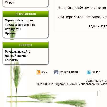
Форум
На сайте работает система
СПРАВОЧНИК
или неработоспособность с
Термины Инкотермс
Таблица мер и весов
aдминистр
Стандарты
Прочее
СЕРВИС
Реклама на сайте
Личный кабинет
Контакты
RSS
Бизнес Онлайн
Twitter
Администрато
© 2000-2026,
Фураж Он-Лайн
. Использование мат