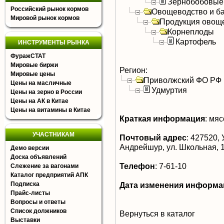
Зернобобовые
Российский рынок кормов
Овощеводство и б
Мировой рынок кормов
Продукция овощ
Корнеплоды
Картофель
ИНСТРУМЕНТЫ РЫНКА
ФуражСТАТ
Мировые биржи
Регион:
Мировые цены
Приволжский ФО РФ
Цены на масличные
Удмуртия
Цены на зерно в России
Цены на АК в Китае
Цены на витамины в Китае
Краткая информация
:
мясо
УЧАСТНИКАМ
Почтовый адрес
:
427520, У
Андрейшур, ул. Школьная, 
Демо версии
Доска объявлений
Телефон
:
7-61-10
Слежение за вагонами
Каталог предприятий АПК
Подписка
Дата изменения информа
Прайс-листы
Вопросы и ответы
Список должников
Вернуться в каталог
Выставки