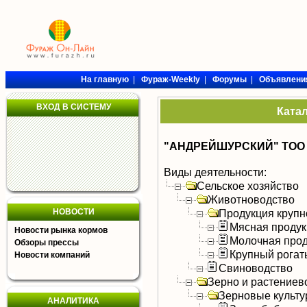
На главную
|
Фураж-Weekly
|
Форумы
|
Объявлени
ВХОД В СИСТЕМУ
Ката
"АНДРЕЙШУРСКИЙ" ТОО
Виды деятельности:
Сельское хозяйство
Животноводство
НОВОСТИ
Продукция крупно
Мясная продук
Новости рынка кормов
Молочная прод
Обзоры прессы
Крупный рогат
Новости компаний
Свиноводство
Зерно и растениев
Зерновые культ
АНАЛИТИКА