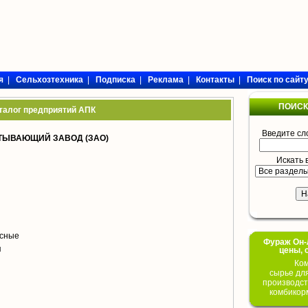
я
|
Сельхозтехника
|
Подписка
|
Реклама
|
Контакты
|
Поиск по сайт
ПОИСК
талог предприятий АПК
Введите сл
ТЫВАЮЩИЙ ЗАВОД (ЗАО)
Искать 
сные
Фураж Он-Л
я
цены, 
Ком
сырье дл
производст
комбикор