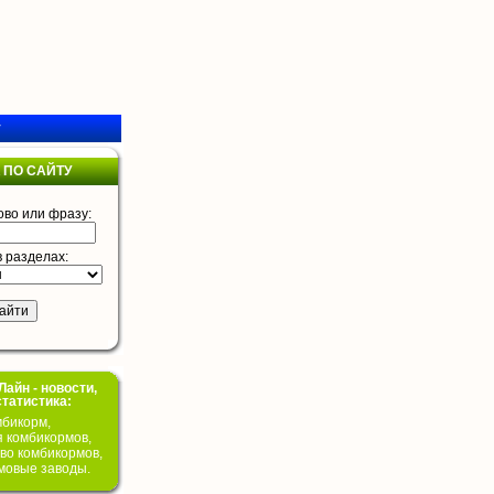
у
 ПО САЙТУ
ово или фразу:
в разделах:
айн - новости,
статистика:
бикорм,
я комбикормов,
во комбикормов,
мовые заводы.