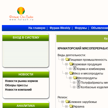
На главную
|
Фураж-Weekly
|
Форумы
|
Объявлени
ВХОД В СИСТЕМУ
Ка
КРАМАТОРСКИЙ МЯСОПЕРЕРАБА
Виды деятельности:
Пищевая промышленность
Кормовая продукция
Корма и комбикорма
Мясо и мясопродукты
НОВОСТИ
Мясопродукты
Новости рынка кормов
Полуфабрикаты мя
Обзоры прессы
Колбасные издели
Новости компаний
Регион:
Ближнее зарубежье
АНАЛИТИКА
Украина