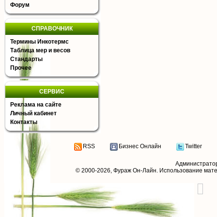
Форум
СПРАВОЧНИК
Термины Инкотермс
Таблица мер и весов
Стандарты
Прочее
СЕРВИС
Реклама на сайте
Личный кабинет
Контакты
RSS
Бизнес Онлайн
Twitter
Администрато
© 2000-2026,
Фураж Он-Лайн
. Использование мат