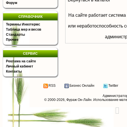
Форум
На сайте работает система
СПРАВОЧНИК
Термины Инкотермс
или неработоспособность с
Таблица мер и весов
Стандарты
aдминистр
Прочее
СЕРВИС
Реклама на сайте
Личный кабинет
Контакты
RSS
Бизнес Онлайн
Twitter
Администрато
© 2000-2026,
Фураж Он-Лайн
. Использование мат