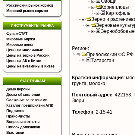
Овощи
Российский рынок кормов
Корнеплоды
Мировой рынок кормов
Картофель
Зерно и растениев
Зерновые культ
ИНСТРУМЕНТЫ РЫНКА
Зернобобовые
ФуражСТАТ
Мировые биржи
Мировые цены
Регион:
Цены на масличные
Приволжский ФО РФ
Цены на зерно в России
Татарстан
Цены на АК в Китае
Цены на витамины в Китае
Краткая информация
:
мясо
УЧАСТНИКАМ
грунта, молоко
Демо версии
Почтовый адрес
:
422153, 
Доска объявлений
Зюри
Слежение за вагонами
Каталог предприятий АПК
Подписка
Телефон
:
2-15-41
Прайс-листы
Вопросы и ответы
Список должников
Выставки
Вернуться в каталог