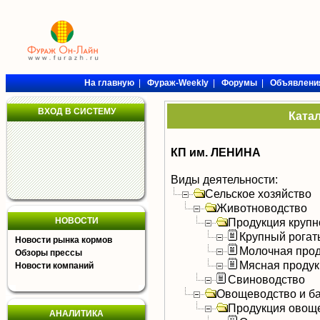
На главную
|
Фураж-Weekly
|
Форумы
|
Объявлени
ВХОД В СИСТЕМУ
Ката
КП им. ЛЕНИНА
Виды деятельности:
Сельское хозяйство
Животноводство
НОВОСТИ
Продукция крупно
Крупный рогат
Новости рынка кормов
Молочная прод
Обзоры прессы
Мясная продук
Новости компаний
Свиноводство
Овощеводство и б
Продукция овощ
АНАЛИТИКА