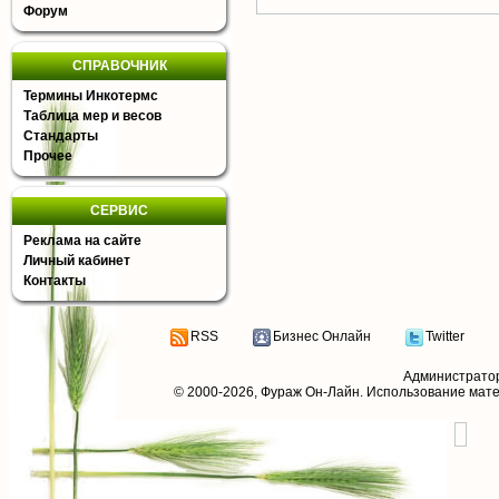
Форум
СПРАВОЧНИК
Термины Инкотермс
Таблица мер и весов
Стандарты
Прочее
СЕРВИС
Реклама на сайте
Личный кабинет
Контакты
RSS
Бизнес Онлайн
Twitter
Администрато
© 2000-2026,
Фураж Он-Лайн
. Использование мат