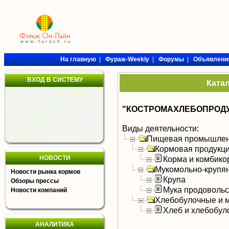
На главную
|
Фураж-Weekly
|
Форумы
|
Объявлени
ВХОД В СИСТЕМУ
Ката
"КОСТРОМАХЛЕБОПРОДУ
Виды деятельности:
Пищевая промышлен
Кормовая продукц
НОВОСТИ
Корма и комбико
Мукомольно-крупя
Новости рынка кормов
Крупа
Обзоры прессы
Мука продоволь
Новости компаний
Хлебобулочные и м
Хлеб и хлебобул
АНАЛИТИКА