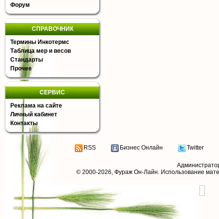
Форум
СПРАВОЧНИК
Термины Инкотермс
Таблица мер и весов
Стандарты
Прочее
СЕРВИС
Реклама на сайте
Личный кабинет
Контакты
RSS
Бизнес Онлайн
Twitter
Администрато
© 2000-2026,
Фураж Он-Лайн
. Использование мат