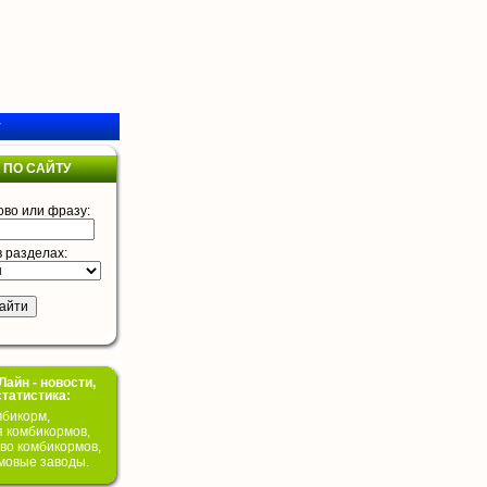
у
 ПО САЙТУ
ово или фразу:
в разделах:
айн - новости,
статистика:
бикорм,
я комбикормов,
во комбикормов,
мовые заводы.