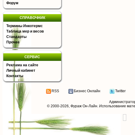
Форум
СПРАВОЧНИК
Термины Инкотермс
Таблица мер и весов
Стандарты
Прочее
СЕРВИС
Реклама на сайте
Личный кабинет
Контакты
RSS
Бизнес Онлайн
Twitter
Администрато
© 2000-2026,
Фураж Он-Лайн
. Использование мат