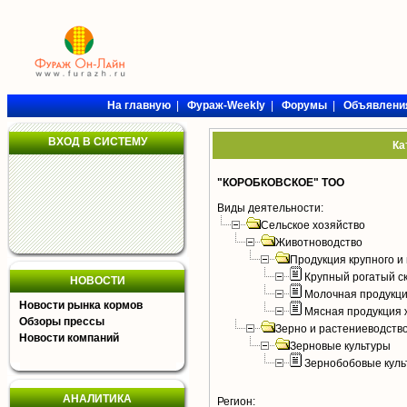
На главную
|
Фураж-Weekly
|
Форумы
|
Объявлени
ВХОД В СИСТЕМУ
Ка
"КОРОБКОВСКОЕ" ТОО
Виды деятельности:
Сельское хозяйство
Животноводство
Продукция крупного и 
Крупный рогатый с
НОВОСТИ
Молочная продукци
Новости рынка кормов
Мясная продукция 
Обзоры прессы
Зерно и растениеводств
Новости компаний
Зерновые культуры
Зернобобовые куль
АНАЛИТИКА
Регион: