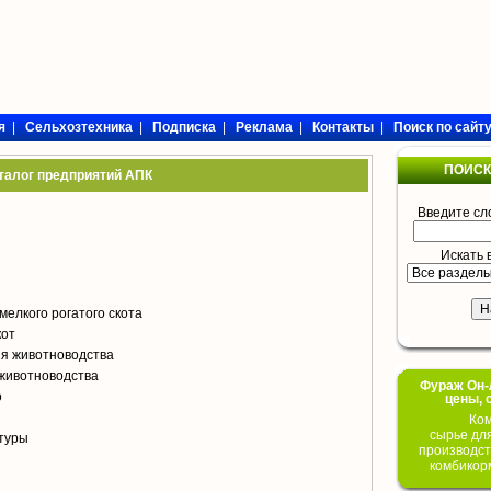
я
|
Сельхозтехника
|
Подписка
|
Реклама
|
Контакты
|
Поиск по сайт
ПОИСК
талог предприятий АПК
Введите сл
Искать 
мелкого рогатого скота
кот
я животноводства
животноводства
Фураж Он-Л
о
цены, 
Ком
сырье дл
туры
производст
комбикор