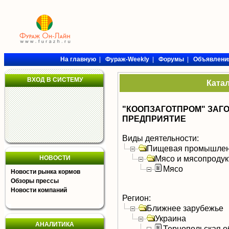
На главную
|
Фураж-Weekly
|
Форумы
|
Объявлени
ВХОД В СИСТЕМУ
Ката
"КООПЗАГОТПРОМ" ЗА
ПРЕДПРИЯТИЕ
Виды деятельности:
Пищевая промышлен
Мясо и мясопроду
НОВОСТИ
Мясо
Новости рынка кормов
Обзоры прессы
Новости компаний
Регион:
Ближнее зарубежье
Украина
АНАЛИТИКА
Тернопольская о