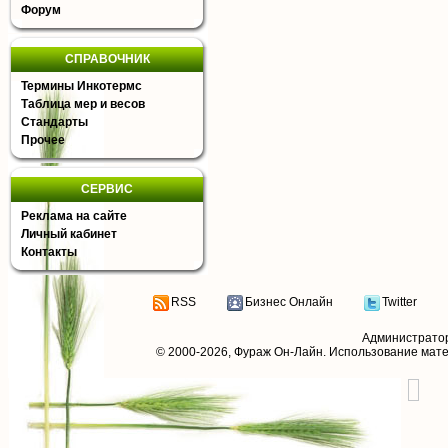
Форум
СПРАВОЧНИК
Термины Инкотермс
Таблица мер и весов
Стандарты
Прочее
СЕРВИС
Реклама на сайте
Личный кабинет
Контакты
RSS
Бизнес Онлайн
Twitter
Администрато
© 2000-2026,
Фураж Он-Лайн
. Использование мат