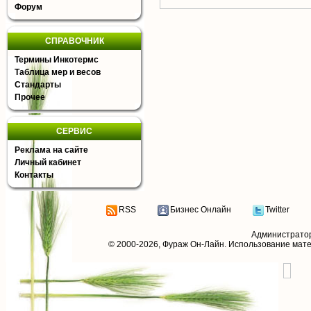
Форум
СПРАВОЧНИК
Термины Инкотермс
Таблица мер и весов
Стандарты
Прочее
СЕРВИС
Реклама на сайте
Личный кабинет
Контакты
RSS
Бизнес Онлайн
Twitter
Администрато
© 2000-2026,
Фураж Он-Лайн
. Использование мат