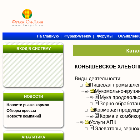
На главную
|
Фураж-Weekly
|
Форумы
|
Объявлени
ВХОД В СИСТЕМУ
Ката
КОНЫШЕВСКОЕ ХЛЕБОПР
Виды деятельности:
Пищевая промышлен
Мукомольно-крупя
НОВОСТИ
Мука продоволь
Зерно обработа
Новости рынка кормов
Кормовая продукц
Обзоры прессы
Корма и комбико
Новости компаний
Услуги АПК
Элеваторы, зерно
АНАЛИТИКА