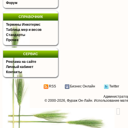
Форум
СПРАВОЧНИК
Термины Инкотермс
Таблица мер и весов
Стандарты
Прочее
СЕРВИС
Реклама на сайте
Личный кабинет
Контакты
RSS
Бизнес Онлайн
Twitter
Администрато
© 2000-2026,
Фураж Он-Лайн
. Использование мат