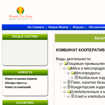
На главную
|
Фураж-Weekly
|
Форумы
|
Объявлени
ВХОД В СИСТЕМУ
Ката
КОМБИНАТ КООПЕРАТИ
Виды деятельности:
Пищевая промышлен
Мясо и мясопроду
НОВОСТИ
Мясопродукты
Колбасные изд
Новости рынка кормов
Пиво, напитки без
Обзоры прессы
Кондитерские изде
Новости компаний
Хлебобулочные и м
Хлеб и хлебобул
АНАЛИТИКА