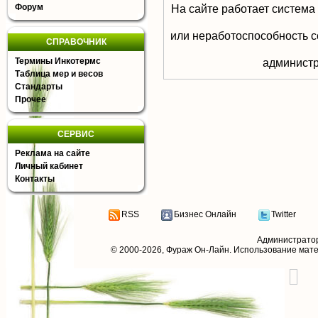
Форум
На сайте работает система
или неработоспособность с
СПРАВОЧНИК
Термины Инкотермс
aдминистр
Таблица мер и весов
Стандарты
Прочее
СЕРВИС
Реклама на сайте
Личный кабинет
Контакты
RSS
Бизнес Онлайн
Twitter
Администрато
© 2000-2026,
Фураж Он-Лайн
. Использование мат