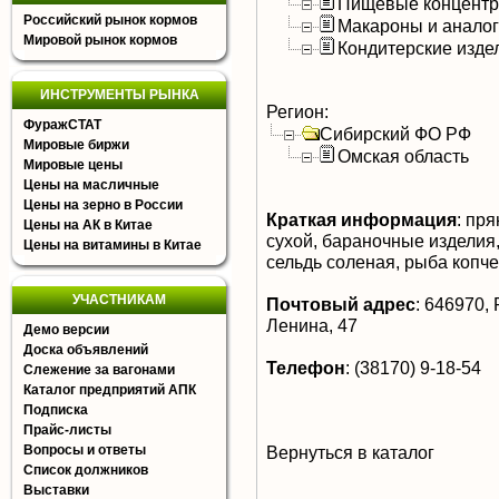
Пищевые концентра
Российский рынок кормов
Макароны и анало
Мировой рынок кормов
Кондитерские изде
ИНСТРУМЕНТЫ РЫНКА
Регион:
ФуражСТАТ
Сибирский ФО РФ
Мировые биржи
Омская область
Мировые цены
Цены на масличные
Цены на зерно в России
Краткая информация
:
прян
Цены на АК в Китае
сухой, бараночные изделия
Цены на витамины в Китае
сельдь соленая, рыба копч
УЧАСТНИКАМ
Почтовый адрес
:
646970, Р
Ленина, 47
Демо версии
Доска объявлений
Телефон
:
(38170) 9-18-54
Слежение за вагонами
Каталог предприятий АПК
Подписка
Прайс-листы
Вопросы и ответы
Вернуться в каталог
Список должников
Выставки