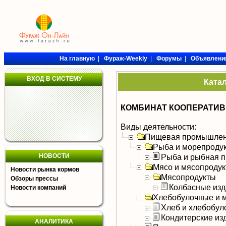
На главную
|
Фураж-Weekly
|
Форумы
|
Объявлени
ВХОД В СИСТЕМУ
Ката
КОМБИНАТ КООПЕРАТИВ
Виды деятельности:
Пищевая промышлен
Рыба и морепроду
НОВОСТИ
Рыба и рыбная п
Мясо и мясопроду
Новости рынка кормов
Мясопродукты
Обзоры прессы
Колбасные изд
Новости компаний
Хлебобулочные и м
Хлеб и хлебобул
Кондитерские из
АНАЛИТИКА