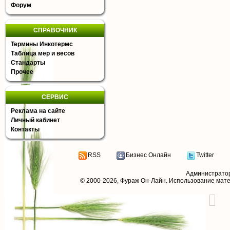
Форум
СПРАВОЧНИК
Термины Инкотермс
Таблица мер и весов
Стандарты
Прочее
СЕРВИС
Реклама на сайте
Личный кабинет
Контакты
RSS
Бизнес Онлайн
Twitter
Администрато
© 2000-2026,
Фураж Он-Лайн
. Использование мат