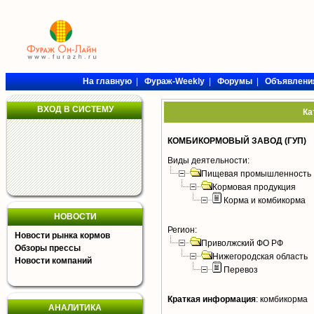
На главную
|
Фураж-Weekly
|
Форумы
|
Объявлени
ВХОД В СИСТЕМУ
Ка
КОМБИКОРМОВЫЙ ЗАВОД (ГУП)
Виды деятельности:
Пищевая промышленность
Кормовая продукция
Корма и комбикорма
НОВОСТИ
Регион:
Новости рынка кормов
Приволжский ФО РФ
Обзоры прессы
Нижегородская область
Новости компаний
Перевоз
Краткая информация
:
комбикорма
АНАЛИТИКА