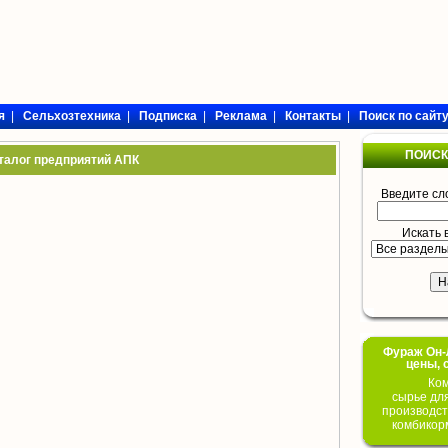
я
|
Сельхозтехника
|
Подписка
|
Реклама
|
Контакты
|
Поиск по сайт
ПОИСК
талог предприятий АПК
Введите сл
Искать 
Фураж Он-Л
цены, 
Ком
сырье дл
производст
комбикор