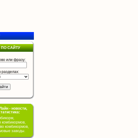
у
 ПО САЙТУ
ово или фразу:
в разделах:
айн - новости,
статистика:
бикорм,
я комбикормов,
во комбикормов,
мовые заводы.