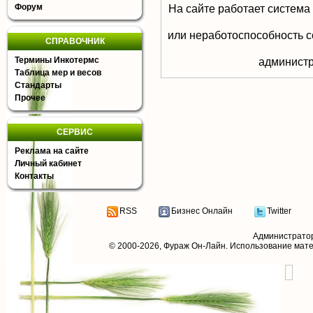
Форум
На сайте работает система
или неработоспособность с
СПРАВОЧНИК
Термины Инкотермс
aдминистр
Таблица мер и весов
Стандарты
Прочее
СЕРВИС
Реклама на сайте
Личный кабинет
Контакты
RSS
Бизнес Онлайн
Twitter
Администрато
© 2000-2026,
Фураж Он-Лайн
. Использование мат