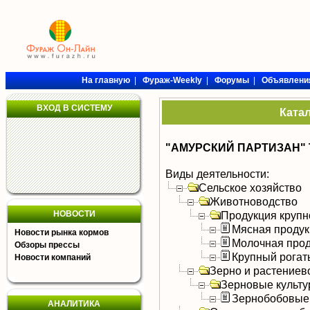
На главную
|
Фураж-Weekly
|
Форумы
|
Объявлени
ВХОД В СИСТЕМУ
Ката
"АМУРСКИЙ ПАРТИЗАН"
Виды деятельности:
Сельское хозяйство
Животноводство
НОВОСТИ
Продукция крупно
Мясная продук
Новости рынка кормов
Молочная прод
Обзоры прессы
Крупный рогат
Новости компаний
Зерно и растениев
Зерновые культ
Зернобобовые
АНАЛИТИКА