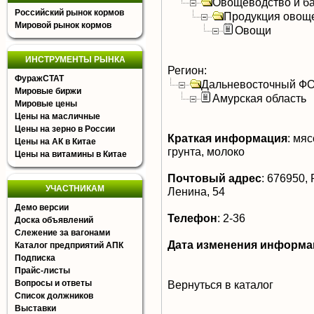
Овощеводство и б
Российский рынок кормов
Продукция овощ
Мировой рынок кормов
Овощи
ИНСТРУМЕНТЫ РЫНКА
Регион:
ФуражСТАТ
Дальневосточный Ф
Мировые биржи
Амурская область
Мировые цены
Цены на масличные
Цены на зерно в России
Краткая информация
:
мясо
Цены на АК в Китае
грунта, молоко
Цены на витамины в Китае
Почтовый адрес
:
676950, Р
УЧАСТНИКАМ
Ленина, 54
Демо версии
Телефон
:
2-36
Доска объявлений
Слежение за вагонами
Дата изменения информа
Каталог предприятий АПК
Подписка
Прайс-листы
Вопросы и ответы
Вернуться в каталог
Список должников
Выставки