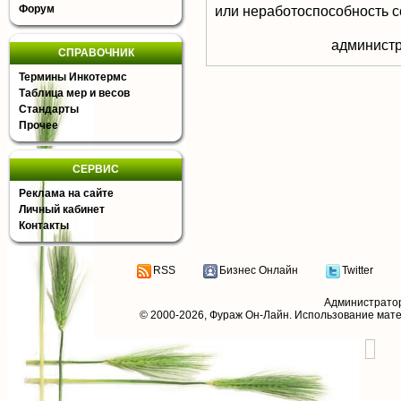
Форум
или неработоспособность с
aдминистр
СПРАВОЧНИК
Термины Инкотермс
Таблица мер и весов
Стандарты
Прочее
СЕРВИС
Реклама на сайте
Личный кабинет
Контакты
RSS
Бизнес Онлайн
Twitter
Администрато
© 2000-2026,
Фураж Он-Лайн
. Использование мат