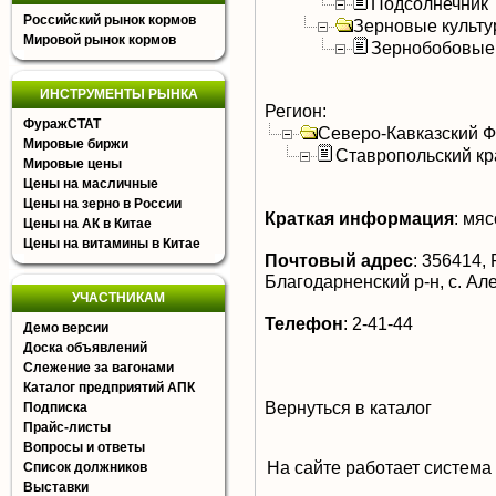
Подсолнечник
Российский рынок кормов
Зерновые культ
Мировой рынок кормов
Зернобобовые
ИНСТРУМЕНТЫ РЫНКА
Регион:
ФуражСТАТ
Северо-Кавказский 
Мировые биржи
Ставропольский кр
Мировые цены
Цены на масличные
Цены на зерно в России
Краткая информация
:
мясо
Цены на АК в Китае
Цены на витамины в Китае
Почтовый адрес
:
356414, 
Благодарненский р-н, с. Ал
УЧАСТНИКАМ
Телефон
:
2-41-44
Демо версии
Доска объявлений
Слежение за вагонами
Каталог предприятий АПК
Вернуться в каталог
Подписка
Прайс-листы
Вопросы и ответы
На сайте работает система
Список должников
Выставки