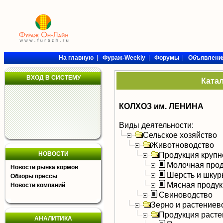
На главную
|
Фураж-Weekly
|
Форумы
|
Объявлени
ВХОД В СИСТЕМУ
Ката
КОЛХОЗ им. ЛЕНИНА
Виды деятельности:
Сельское хозяйство
Животноводство
НОВОСТИ
Продукция крупно
Молочная прод
Новости рынка кормов
Шерсть и шку
Обзоры прессы
Мясная продук
Новости компаний
Свиноводство
Зерно и растениев
Продукция расте
АНАЛИТИКА