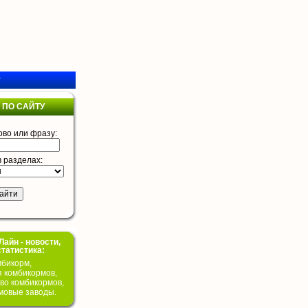
у
 ПО САЙТУ
ово или фразу:
в разделах:
айн - новости,
статистика:
бикорм,
я комбикормов,
во комбикормов,
мовые заводы.