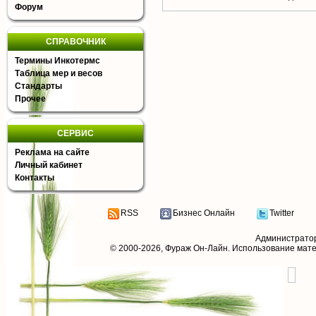
Форум
СПРАВОЧНИК
Термины Инкотермс
Таблица мер и весов
Стандарты
Прочее
СЕРВИС
Реклама на сайте
Личный кабинет
Контакты
RSS
Бизнес Онлайн
Twitter
Администрато
© 2000-2026,
Фураж Он-Лайн
. Использование мат