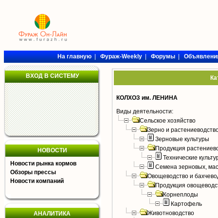
На главную
|
Фураж-Weekly
|
Форумы
|
Объявлени
ВХОД В СИСТЕМУ
Ка
КОЛХОЗ им. ЛЕНИНА
Виды деятельности:
Сельское хозяйство
Зерно и растениеводств
Зерновые культуры
Продукция растениев
НОВОСТИ
Технические культу
Новости рынка кормов
Семена зерновых, мас
Обзоры прессы
Овощеводство и бахчево
Новости компаний
Продукция овощеводс
Корнеплоды
Картофель
Животноводство
АНАЛИТИКА