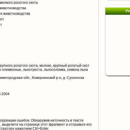
мелкого рогатого скота
животноводства
Ре
я животноводства
кот
от
рупного рогатого скота, молоко, крупный рогатый скот
 племенные, льнотреста, льносоломка, семена льна
ижегородская обл., Ковернинский р-н, д. Сухоноска
0.2004
коррекции ошибок. Обнаружив неточность в тексте
 выделите на странице этот фрагмент и отправьте его
тратору нажатием Ctrl+Enter.