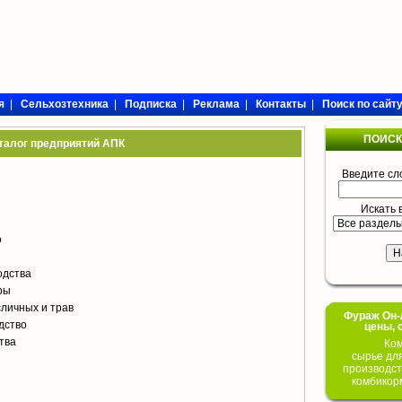
я
|
Сельхозтехника
|
Подписка
|
Реклама
|
Контакты
|
Поиск по сайт
ПОИСК
талог предприятий АПК
Введите сл
Искать 
о
одства
ры
личных и трав
Фураж Он-Л
дство
цены, 
тва
Ком
сырье дл
производст
комбикор