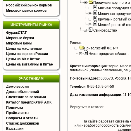
Продукция крупного и 
Российский рынок кормов
Мясная продукция 
Мировой рынок кормов
Молочная продукци
Крупный рогатый с
ИНСТРУМЕНТЫ РЫНКА
Мелкий рогатый ск
Свиноводство
ФуражСТАТ
Мировые биржи
Регион:
Мировые цены
Приволжский ФО РФ
Цены на масличные
Цены на зерно в России
Нижегородская область
Цены на АК в Китае
Цены на витамины в Китае
Краткая информация
:
зерно, мясо к
племенной, свиньи племенные, овцы
Почтовый адрес
:
606573, Россия, Н
УЧАСТНИКАМ
Демо версии
Телефон
:
9-55-16, 9-54-50
Доска объявлений
Дата изменения информации
:
11.1
Слежение за вагонами
Каталог предприятий АПК
Вернуться в каталог
Подписка
Прайс-листы
Вопросы и ответы
На сайте работает система 
Список должников
или неработоспособность ссылки,
Выставки
aдминис