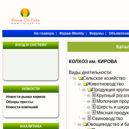
На главную
|
Фураж-Weekly
|
Форумы
|
Объявлени
ВХОД В СИСТЕМУ
Ката
КОЛХОЗ им. КИРОВА
Виды деятельности:
Сельское хозяйство
Животноводство
НОВОСТИ
Продукция крупно
Крупный рогат
Новости рынка кормов
Молочная прод
Обзоры прессы
Шерсть и шку
Новости компаний
Мясная продук
Свиноводство
Овощеводство и б
АНАЛИТИКА