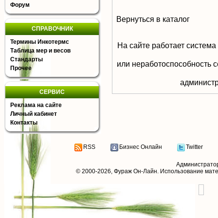
Форум
Вернуться в каталог
СПРАВОЧНИК
Термины Инкотермс
На сайте работает система
Таблица мер и весов
Стандарты
или неработоспособность с
Прочее
aдминистр
СЕРВИС
Реклама на сайте
Личный кабинет
Контакты
RSS
Бизнес Онлайн
Twitter
Администрато
© 2000-2026,
Фураж Он-Лайн
. Использование мат