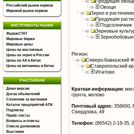
Продукция овощ
Российский рынок кормов
Овощи
Мировой рынок кормов
Зерно и растениев
Продукция расте
Подсолнечник
ИНСТРУМЕНТЫ РЫНКА
Зерновые культ
ФуражСТАТ
Зернобобовые
Мировые биржи
Мировые цены
Цены на масличные
Регион:
Цены на зерно в России
Северо-Кавказский 
Цены на АК в Китае
Ставропольский кр
Цены на витамины в Китае
Ипатово
УЧАСТНИКАМ
Краткая информация
:
мясо
Демо версии
Доска объявлений
грунта, молоко
Слежение за вагонами
Каталог предприятий АПК
Почтовый адрес
:
356600, Р
Подписка
Свердлова, 49
Прайс-листы
Вопросы и ответы
Телефон
:
(86542) 2-19-35, 
Список должников
Выставки