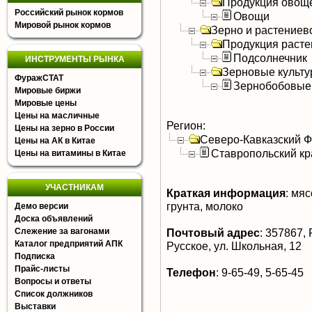
Продукция овощ
Российский рынок кормов
Овощи
Мировой рынок кормов
Зерно и растениев
Продукция расте
Подсолнечник
ИНСТРУМЕНТЫ РЫНКА
Зерновые культ
ФуражСТАТ
Зернобобовые
Мировые биржи
Мировые цены
Цены на масличные
Регион:
Цены на зерно в России
Северо-Кавказский 
Цены на АК в Китае
Ставропольский кр
Цены на витамины в Китае
УЧАСТНИКАМ
Краткая информация
:
мясо
грунта, молоко
Демо версии
Доска объявлений
Слежение за вагонами
Почтовый адрес
:
357867, Р
Каталог предприятий АПК
Русское, ул. Школьная, 12
Подписка
Прайс-листы
Телефон
:
9-65-49, 5-65-45
Вопросы и ответы
Список должников
Выставки