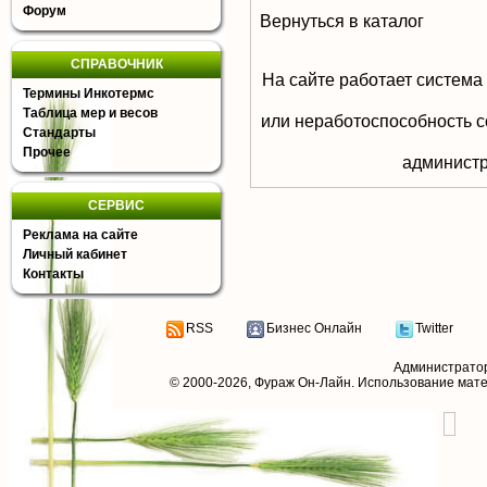
Форум
Вернуться в каталог
СПРАВОЧНИК
На сайте работает система
Термины Инкотермс
Таблица мер и весов
или неработоспособность с
Стандарты
Прочее
aдминистр
СЕРВИС
Реклама на сайте
Личный кабинет
Контакты
RSS
Бизнес Онлайн
Twitter
Администрато
© 2000-2026,
Фураж Он-Лайн
. Использование мат