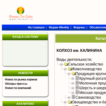
На главную
|
Фураж-Weekly
|
Форумы
|
Объявлени
ВХОД В СИСТЕМУ
Ката
КОЛХОЗ им. КАЛИНИНА
Виды деятельности:
Сельское хозяйство
Животноводство
НОВОСТИ
Продукция крупно
Крупный рогат
Новости рынка кормов
Молочная прод
Обзоры прессы
Шерсть и шку
Новости компаний
Мясная продук
Свиноводство
Овощеводство и б
АНАЛИТИКА