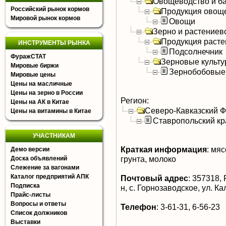
Овощеводство и б
Российский рынок кормов
Продукция овощ
Мировой рынок кормов
Овощи
Зерно и растениев
Продукция расте
ИНСТРУМЕНТЫ РЫНКА
Подсолнечник
ФуражСТАТ
Зерновые культ
Мировые биржи
Зернобобовые
Мировые цены
Цены на масличные
Цены на зерно в России
Регион:
Цены на АК в Китае
Северо-Кавказский 
Цены на витамины в Китае
Ставропольский кр
УЧАСТНИКАМ
Краткая информация
:
мясо
Демо версии
грунта, молоко
Доска объявлений
Слежение за вагонами
Каталог предприятий АПК
Почтовый адрес
:
357318, 
Подписка
н, с. Горнозаводское, ул. К
Прайс-листы
Вопросы и ответы
Телефон
:
3-61-31, 6-56-23
Список должников
Выставки