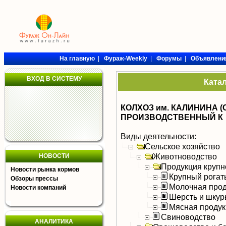
На главную
|
Фураж-Weekly
|
Форумы
|
Объявлени
ВХОД В СИСТЕМУ
Ката
КОЛХОЗ им. КАЛИНИНА
ПРОИЗВОДСТВЕННЫЙ К
Виды деятельности:
Сельское хозяйство
Животноводство
НОВОСТИ
Продукция крупно
Новости рынка кормов
Крупный рогат
Обзоры прессы
Молочная прод
Новости компаний
Шерсть и шку
Мясная продук
Свиноводство
АНАЛИТИКА