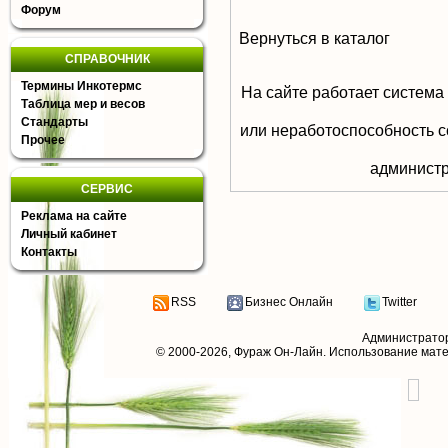
Форум
Вернуться в каталог
СПРАВОЧНИК
Термины Инкотермс
На сайте работает система
Таблица мер и весов
Стандарты
или неработоспособность с
Прочее
aдминистр
СЕРВИС
Реклама на сайте
Личный кабинет
Контакты
RSS
Бизнес Онлайн
Twitter
Администрато
© 2000-2026,
Фураж Он-Лайн
. Использование мат