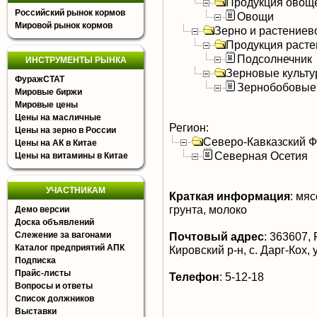
Продукция овощ
Российский рынок кормов
Овощи
Мировой рынок кормов
Зерно и растениев
Продукция расте
Подсолнечник
ИНСТРУМЕНТЫ РЫНКА
Зерновые культ
ФуражСТАТ
Зернобобовые
Мировые биржи
Мировые цены
Цены на масличные
Регион:
Цены на зерно в России
Северо-Кавказский 
Цены на АК в Китае
Северная Осетия
Цены на витамины в Китае
УЧАСТНИКАМ
Краткая информация
:
мясо
грунта, молоко
Демо версии
Доска объявлений
Слежение за вагонами
Почтовый адрес
:
363607, 
Каталог предприятий АПК
Кировский р-н, с. Дарг-Кох,
Подписка
Прайс-листы
Телефон
:
5-12-18
Вопросы и ответы
Список должников
Выставки