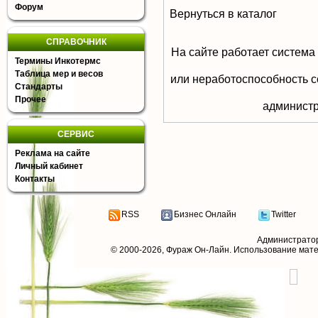
Форум
Вернуться в каталог
СПРАВОЧНИК
На сайте работает система
Термины Инкотермс
Таблица мер и весов
или неработоспособность с
Стандарты
Прочее
aдминистр
СЕРВИС
Реклама на сайте
Личный кабинет
Контакты
RSS
Бизнес Онлайн
Twitter
Администрато
© 2000-2026,
Фураж Он-Лайн
. Использование мат