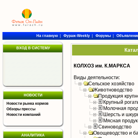
На главную
|
Фураж-Weekly
|
Форумы
|
Объявлени
ВХОД В СИСТЕМУ
Ката
КОЛХОЗ им. К.МАРКСА
Виды деятельности:
Сельское хозяйство
Животноводство
НОВОСТИ
Продукция крупно
Крупный рогат
Новости рынка кормов
Молочная прод
Обзоры прессы
Шерсть и шку
Новости компаний
Мясная продук
Свиноводство
Овощеводство и б
АНАЛИТИКА