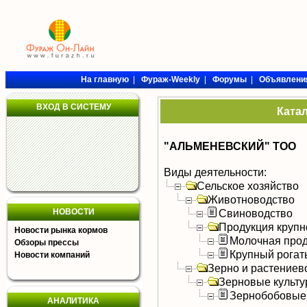
На главную
|
Фураж-Weekly
|
Форумы
|
Объявлени
ВХОД В СИСТЕМУ
Ката
"АЛЬМЕНЕВСКИЙ" ТОО
Виды деятельности:
Сельское хозяйство
Животноводство
НОВОСТИ
Свиноводство
Продукция крупно
Новости рынка кормов
Молочная прод
Обзоры прессы
Крупный рогат
Новости компаний
Зерно и растениев
Зерновые культ
Зернобобовые
АНАЛИТИКА