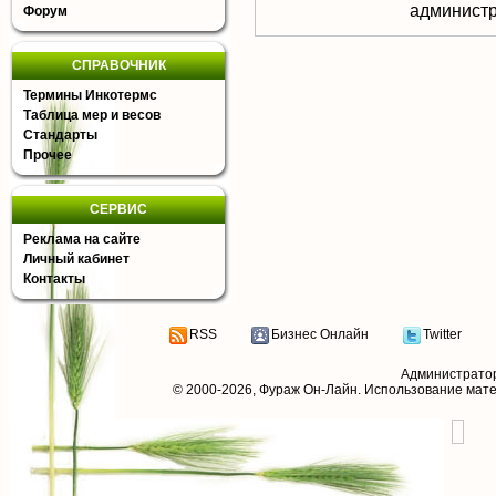
aдминистр
Форум
СПРАВОЧНИК
Термины Инкотермс
Таблица мер и весов
Стандарты
Прочее
СЕРВИС
Реклама на сайте
Личный кабинет
Контакты
RSS
Бизнес Онлайн
Twitter
Администрато
© 2000-2026,
Фураж Он-Лайн
. Использование мат