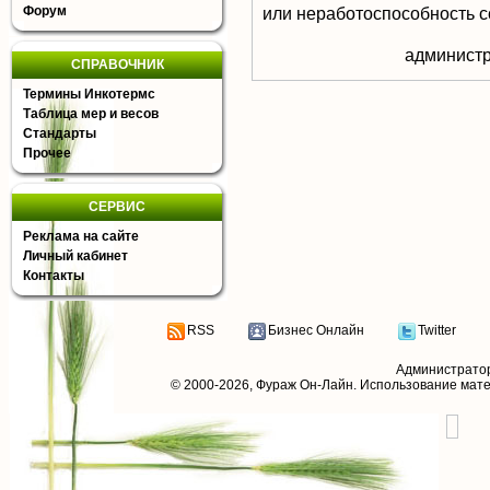
Форум
или неработоспособность с
aдминистр
СПРАВОЧНИК
Термины Инкотермс
Таблица мер и весов
Стандарты
Прочее
СЕРВИС
Реклама на сайте
Личный кабинет
Контакты
RSS
Бизнес Онлайн
Twitter
Администрато
© 2000-2026,
Фураж Он-Лайн
. Использование мат