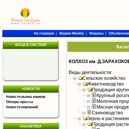
На главную
|
Фураж-Weekly
|
Форумы
|
Объявлени
ВХОД В СИСТЕМУ
Ката
КОЛХОЗ им. Д.ЗАРАХОХО
Виды деятельности:
Сельское хозяйство
Животноводство
НОВОСТИ
Продукция крупно
Крупный рогат
Новости рынка кормов
Молочная прод
Обзоры прессы
Мясная продук
Новости компаний
Свиноводство
Зерно и растениев
Продукция расте
АНАЛИТИКА