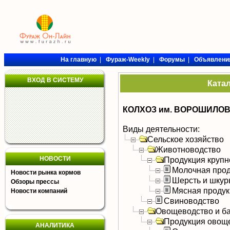
На главную
|
Фураж-Weekly
|
Форумы
|
Объявлени
ВХОД В СИСТЕМУ
Ката
КОЛХОЗ им. ВОРОШИЛО
Виды деятельности:
Сельское хозяйство
Животноводство
НОВОСТИ
Продукция крупно
Молочная прод
Новости рынка кормов
Шерсть и шку
Обзоры прессы
Мясная продук
Новости компаний
Свиноводство
Овощеводство и б
Продукция овощ
АНАЛИТИКА