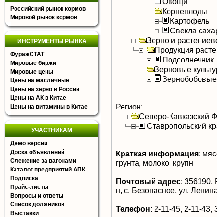
Овощи
Российский рынок кормов
Корнеплоды
Мировой рынок кормов
Картофель
Свекла саха
Зерно и растениев
ИНСТРУМЕНТЫ РЫНКА
Продукция расте
ФуражСТАТ
Подсолнечник
Мировые биржи
Зерновые культ
Мировые цены
Зернобобовые
Цены на масличные
Цены на зерно в России
Цены на АК в Китае
Регион:
Цены на витамины в Китае
Северо-Кавказский 
Ставропольский кр
УЧАСТНИКАМ
Демо версии
Доска объявлений
Краткая информация
:
мясо
Слежение за вагонами
грунта, молоко, крупн
Каталог предприятий АПК
Подписка
Почтовый адрес
:
356190, 
Прайс-листы
н, с. Безопасное, ул. Ленина
Вопросы и ответы
Список должников
Телефон
:
2-11-45, 2-11-43, 
Выставки