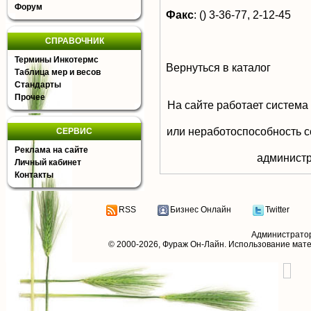
Форум
Факс
:
() 3-36-77, 2-12-45
СПРАВОЧНИК
Термины Инкотермс
Вернуться в каталог
Таблица мер и весов
Стандарты
Прочее
На сайте работает система
или неработоспособность с
СЕРВИС
Реклама на сайте
aдминистр
Личный кабинет
Контакты
RSS
Бизнес Онлайн
Twitter
Администрато
© 2000-2026,
Фураж Он-Лайн
. Использование мат