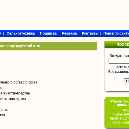
я
|
Сельхозтехника
|
Подписка
|
Реклама
|
Контакты
|
Поиск по сайт
ПОИСК
талог предприятий АПК
Введите сл
Искать 
мелкого рогатого скота
кот
я животноводства
животноводства
Фураж Он-Л
цены, 
дство
Ком
сырье дл
тва
производст
комбикор