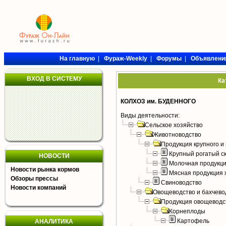
На главную
|
Фураж-Weekly
|
Форумы
|
Объявлени
ВХОД В СИСТЕМУ
Ка
КОЛХОЗ им. БУДЕННОГО
Виды деятельности:
Сельское хозяйство
Животноводство
Продукция крупного и 
Крупный рогатый с
НОВОСТИ
Молочная продукци
Новости рынка кормов
Мясная продукция 
Обзоры прессы
Свиноводство
Новости компаний
Овощеводство и бахчево
Продукция овощеводс
Корнеплоды
Картофель
АНАЛИТИКА