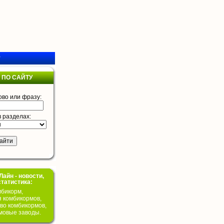
у
 ПО САЙТУ
ово или фразу:
в разделах:
айн - новости,
статистика:
бикорм,
я комбикормов,
во комбикормов,
мовые заводы.