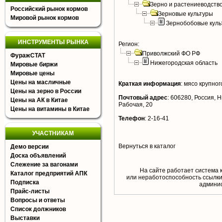
Зерно и растениеводств
Российский рынок кормов
Зерновые культуры
Мировой рынок кормов
Зернобобовые куль
ИНСТРУМЕНТЫ РЫНКА
Регион:
Приволжский ФО РФ
ФуражСТАТ
Нижегородская область
Мировые биржи
Мировые цены
Цены на масличные
Краткая информация
:
мясо крупного
Цены на зерно в России
Почтовый адрес
:
606280, Россия, Ни
Цены на АК в Китае
Рабочая, 20
Цены на витамины в Китае
Телефон
:
2-16-41
УЧАСТНИКАМ
Вернуться в каталог
Демо версии
Доска объявлений
Слежение за вагонами
На сайте работает система 
Каталог предприятий АПК
или неработоспособность ссылки,
Подписка
aдминис
Прайс-листы
Вопросы и ответы
Список должников
Выставки