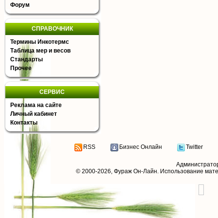
Форум
СПРАВОЧНИК
Термины Инкотермс
Таблица мер и весов
Стандарты
Прочее
СЕРВИС
Реклама на сайте
Личный кабинет
Контакты
RSS
Бизнес Онлайн
Twitter
Администрато
© 2000-2026,
Фураж Он-Лайн
. Использование мат