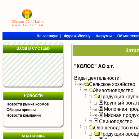
На главную
|
Фураж-Weekly
|
Форумы
|
Объявлени
ВХОД В СИСТЕМУ
Ката
"КОЛОС" АО з.т.
Виды деятельности:
Сельское хозяйство
Животноводство
НОВОСТИ
Продукция крупно
Крупный рогат
Новости рынка кормов
Молочная прод
Обзоры прессы
Мясная продук
Новости компаний
Свиноводство
Овощеводство и б
Продукция овощ
АНАЛИТИКА