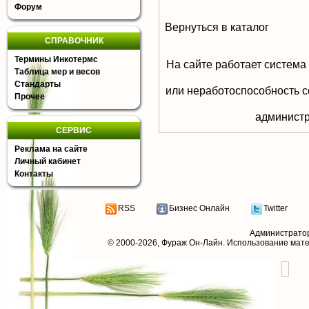
Форум
Вернуться в каталог
СПРАВОЧНИК
Термины Инкотермс
На сайте работает система
Таблица мер и весов
Стандарты
или неработоспособность с
Прочее
aдминистр
СЕРВИС
Реклама на сайте
Личный кабинет
Контакты
RSS
Бизнес Онлайн
Twitter
Администрато
© 2000-2026,
Фураж Он-Лайн
. Использование мат