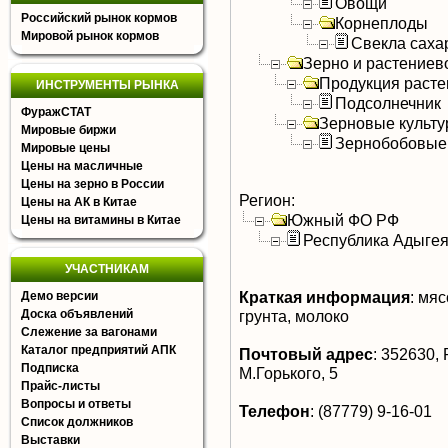
Овощи
Российский рынок кормов
Корнеплоды
Мировой рынок кормов
Свекла саха
Зерно и растениев
Продукция расте
ИНСТРУМЕНТЫ РЫНКА
Подсолнечник
ФуражСТАТ
Зерновые культ
Мировые биржи
Зернобобовые
Мировые цены
Цены на масличные
Цены на зерно в России
Регион:
Цены на АК в Китае
Южный ФО РФ
Цены на витамины в Китае
Республика Адыге
УЧАСТНИКАМ
Краткая информация
:
мясо
Демо версии
Доска объявлений
грунта, молоко
Слежение за вагонами
Каталог предприятий АПК
Почтовый адрес
:
352630, Р
Подписка
М.Горького, 5
Прайс-листы
Вопросы и ответы
Телефон
:
(87779) 9-16-01
Список должников
Выставки