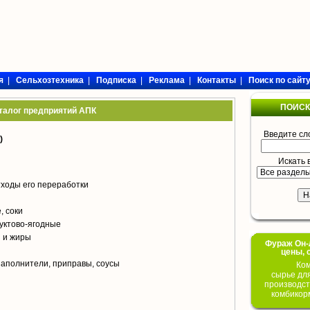
я
|
Сельхозтехника
|
Подписка
|
Реклама
|
Контакты
|
Поиск по сайт
ПОИСК
талог предприятий АПК
Введите сл
)
Искать 
тходы его переработки
, соки
уктово-ягодные
 и жиры
Фураж Он-Л
цены, 
аполнители, приправы, соусы
Ком
сырье дл
производст
комбикор