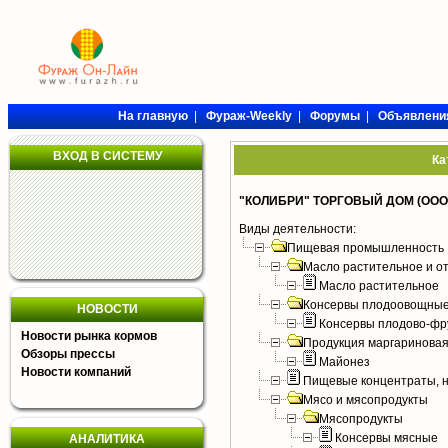
На главную
|
Фураж-Weekly
|
Форумы
|
Объявлени
ВХОД В СИСТЕМУ
Ка
"КОЛИБРИ" ТОРГОВЫЙ ДОМ (ООО
Виды деятельности:
Пищевая промышленность
Масло растительное и о
Масло растительное
Консервы плодоовощные
НОВОСТИ
Консервы плодово-фр
Новости рынка кормов
Продукция маргариновая
Обзоры прессы
Майонез
Новости компаний
Пищевые концентраты, н
Мясо и мясопродукты
Мясопродукты
Консервы мясные
АНАЛИТИКА