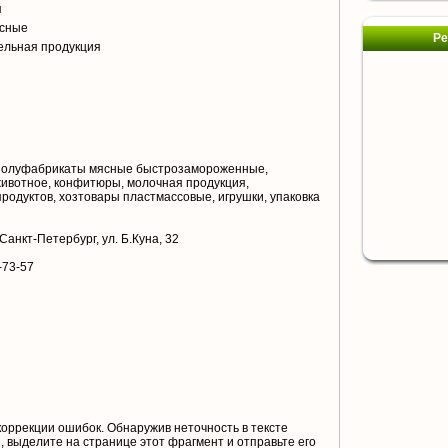
я
сные
Ре
ельная продукция
полуфабрикаты мясные быстрозамороженные,
животное, конфитюры, молочная продукция,
родуктов, хозтовары пластмассовые, игрушки, упаковка
 Санкт-Петербург, ул. Б.Куна, 32
-73-57
коррекции ошибок. Обнаружив неточность в тексте
 выделите на странице этот фрагмент и отправьте его