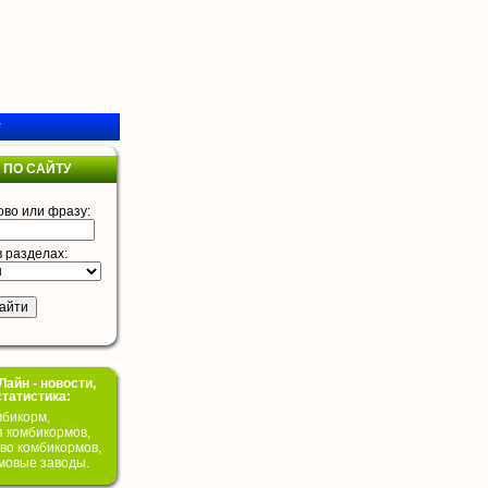
у
 ПО САЙТУ
ово или фразу:
в разделах:
айн - новости,
статистика:
бикорм,
я комбикормов,
во комбикормов,
мовые заводы.