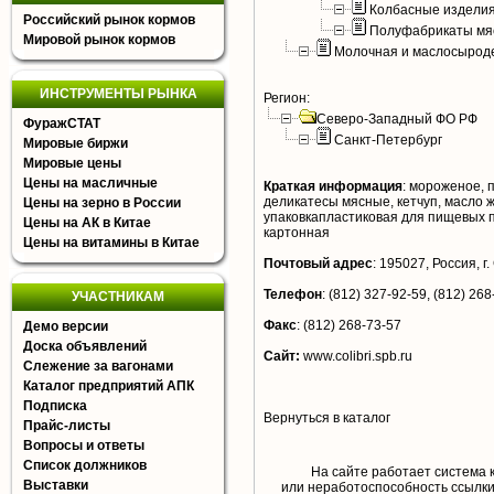
Колбасные издели
Российский рынок кормов
Полуфабрикаты мя
Мировой рынок кормов
Молочная и маслосырод
ИНСТРУМЕНТЫ РЫНКА
Регион:
Северо-Западный ФО РФ
ФуражСТАТ
Санкт-Петербург
Мировые биржи
Мировые цены
Цены на масличные
Краткая информация
:
мороженое, 
деликатесы мясные, кетчуп, масло 
Цены на зерно в России
упаковкапластиковая для пищевых п
Цены на АК в Китае
картонная
Цены на витамины в Китае
Почтовый адрес
:
195027, Россия, г.
Телефон
:
(812) 327-92-59, (812) 268
УЧАСТНИКАМ
Факс
:
(812) 268-73-57
Демо версии
Доска объявлений
Сайт:
www.colibri.spb.ru
Слежение за вагонами
Каталог предприятий АПК
Подписка
Вернуться в каталог
Прайс-листы
Вопросы и ответы
Список должников
На сайте работает система 
Выставки
или неработоспособность ссылки,