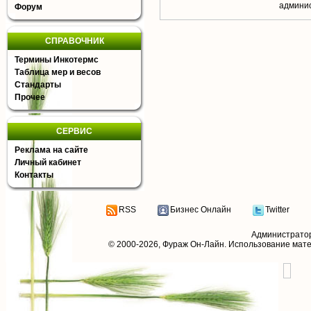
aдминис
Форум
СПРАВОЧНИК
Термины Инкотермс
Таблица мер и весов
Стандарты
Прочее
СЕРВИС
Реклама на сайте
Личный кабинет
Контакты
RSS
Бизнес Онлайн
Twitter
Администрато
© 2000-2026,
Фураж Он-Лайн
. Использование мат