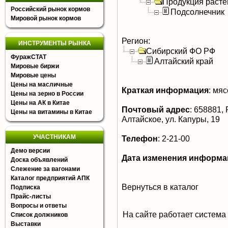
Продукция расте
Российский рынок кормов
Подсолнечник
Мировой рынок кормов
Регион:
ИНСТРУМЕНТЫ РЫНКА
Сибирский ФО РФ
ФуражСТАТ
Алтайский край
Мировые биржи
Мировые цены
Цены на масличные
Краткая информация
:
мясо
Цены на зерно в России
Цены на АК в Китае
Почтовый адрес
:
658881, Р
Цены на витамины в Китае
Алтайское, ул. Капуры, 19
УЧАСТНИКАМ
Телефон
:
2-21-00
Демо версии
Дата изменения информа
Доска объявлений
Слежение за вагонами
Каталог предприятий АПК
Вернуться в каталог
Подписка
Прайс-листы
Вопросы и ответы
На сайте работает система
Список должников
Выставки