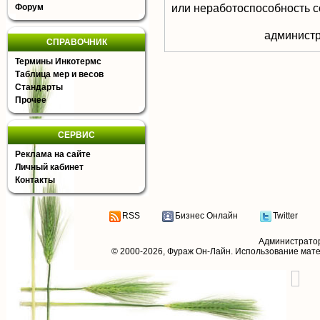
или неработоспособность с
Форум
aдминистр
СПРАВОЧНИК
Термины Инкотермс
Таблица мер и весов
Стандарты
Прочее
СЕРВИС
Реклама на сайте
Личный кабинет
Контакты
RSS
Бизнес Онлайн
Twitter
Администрато
© 2000-2026,
Фураж Он-Лайн
. Использование мат