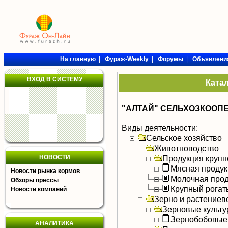
На главную
|
Фураж-Weekly
|
Форумы
|
Объявлени
ВХОД В СИСТЕМУ
Ката
"АЛТАЙ" СЕЛЬХОЗКООП
Виды деятельности:
Сельское хозяйство
Животноводство
НОВОСТИ
Продукция крупно
Мясная продук
Новости рынка кормов
Молочная прод
Обзоры прессы
Крупный рогат
Новости компаний
Зерно и растениев
Зерновые культ
Зернобобовые
АНАЛИТИКА