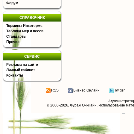
Форум
СПРАВОЧНИК
Термины Инкотермс
Таблица мер и весов
Стандарты
Прочее
СЕРВИС
Реклама на сайте
Личный кабинет
Контакты
RSS
Бизнес Онлайн
Twitter
Администрато
© 2000-2026,
Фураж Он-Лайн
. Использование мат