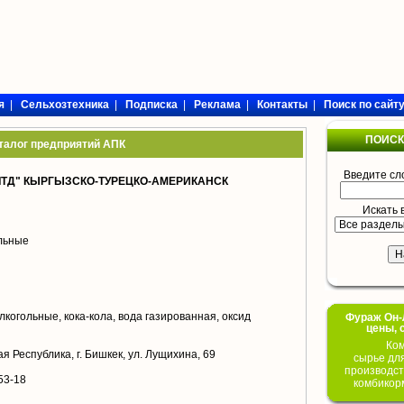
я
|
Сельхозтехника
|
Подписка
|
Реклама
|
Контакты
|
Поиск по сайт
ПОИСК
талог предприятий АПК
Введите сл
ЛТД" КЫРГЫЗСКО-ТУРЕЦКО-АМЕРИКАНСК
Искать 
ольные
когольные, кока-кола, вода газированная, оксид
Фураж Он-Л
цены, 
Ком
я Республика, г. Бишкек, ул. Лущихина, 69
сырье дл
производст
53-18
комбикор