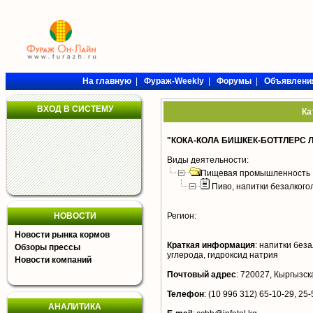
На главную
|
Фураж-Weekly
|
Форумы
|
Объявлени
ВХОД В СИСТЕМУ
Ка
"КОКА-КОЛА БИШКЕК-БОТТЛЕРС 
Виды деятельности:
Пищевая промышленность
Пиво, напитки безалког
НОВОСТИ
Регион:
Новости рынка кормов
Краткая информация
:
напитки безал
Обзоры прессы
углерода, гидроксид натрия
Новости компаний
Почтовый адрес
:
720027, Кыргызска
Телефон
:
(10 996 312) 65-10-29, 25-
АНАЛИТИКА