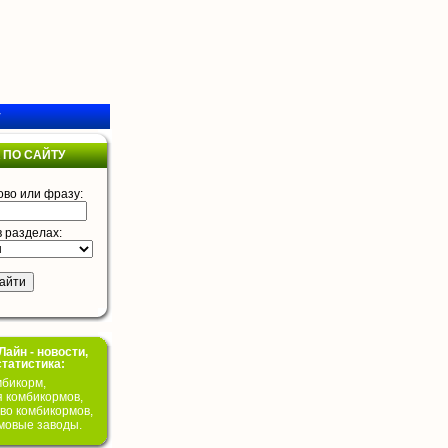
у
 ПО САЙТУ
ово или фразу:
в разделах:
айн - новости,
статистика:
бикорм,
я комбикормов,
во комбикормов,
мовые заводы.