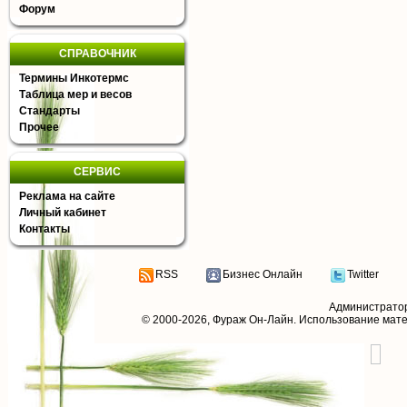
Форум
СПРАВОЧНИК
Термины Инкотермс
Таблица мер и весов
Стандарты
Прочее
СЕРВИС
Реклама на сайте
Личный кабинет
Контакты
RSS
Бизнес Онлайн
Twitter
Администрато
© 2000-2026,
Фураж Он-Лайн
. Использование мат