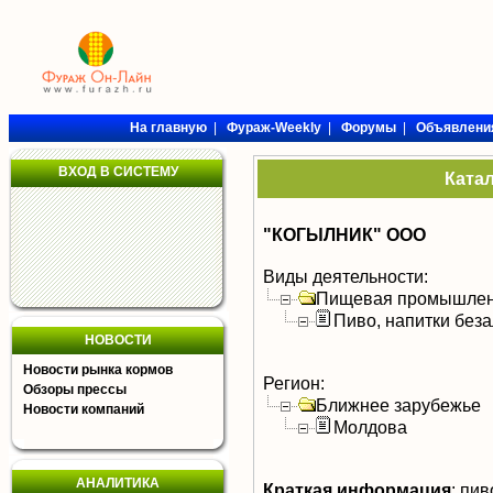
На главную
|
Фураж-Weekly
|
Форумы
|
Объявлени
ВХОД В СИСТЕМУ
Ката
"КОГЫЛНИК" ООО
Виды деятельности:
Пищевая промышлен
Пиво, напитки без
НОВОСТИ
Новости рынка кормов
Регион:
Обзоры прессы
Ближнее зарубежье
Новости компаний
Молдова
АНАЛИТИКА
Краткая информация
:
пиво