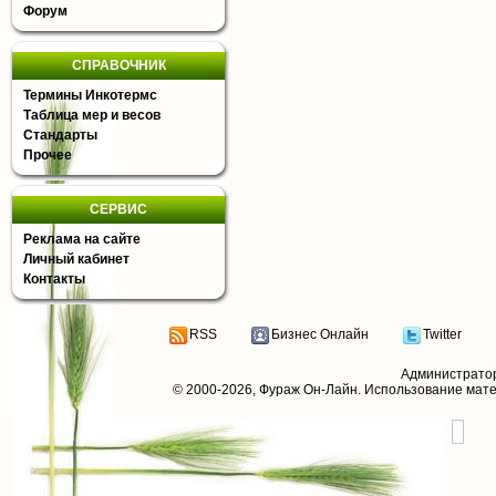
Форум
СПРАВОЧНИК
Термины Инкотермс
Таблица мер и весов
Стандарты
Прочее
СЕРВИС
Реклама на сайте
Личный кабинет
Контакты
RSS
Бизнес Онлайн
Twitter
Администрато
© 2000-2026,
Фураж Он-Лайн
. Использование мат