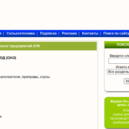
я
|
Сельхозтехника
|
Подписка
|
Реклама
|
Контакты
|
Поиск по сайт
ПОИСК
талог предприятий АПК
Введите сл
Д (ОАО)
Искать 
аполнители, приправы, соусы
Фураж Он-Л
цены, 
Ком
сырье дл
ь
производст
комбикор