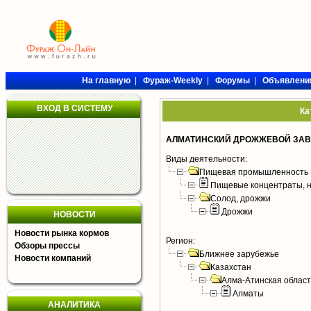
На главную
|
Фураж-Weekly
|
Форумы
|
Объявлени
ВХОД В СИСТЕМУ
Ка
АЛМАТИНСКИЙ ДРОЖЖЕВОЙ ЗАВО
Виды деятельности:
Пищевая промышленность
Пищевые концентраты, н
Солод, дрожжи
Дрожжи
НОВОСТИ
Новости рынка кормов
Регион:
Обзоры прессы
Ближнее зарубежье
Новости компаний
Казахстан
Алма-Атинская област
Алматы
АНАЛИТИКА