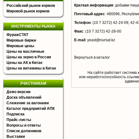
Краткая информация
:
добавки пище
Российский рынок кормов
Мировой рынок кормов
Почтовый адрес
:
480096, Республика
Телефон
:
(10 7 3272) 42-24-09, 42-4
ИНСТРУМЕНТЫ РЫНКА
Факс
:
(10 7 3272) 42-28-00
ФуражСТАТ
E-mail
:
yeast@nursat.kz
Мировые биржи
Мировые цены
Цены на масличные
Цены на зерно в России
Вернуться в каталог
Цены на АК в Китае
Цены на витамины в Китае
На сайте работает система 
или неработоспособность ссылки,
aдминис
УЧАСТНИКАМ
Демо версии
Доска объявлений
Слежение за вагонами
Каталог предприятий АПК
Подписка
Прайс-листы
Вопросы и ответы
Список должников
Выставки