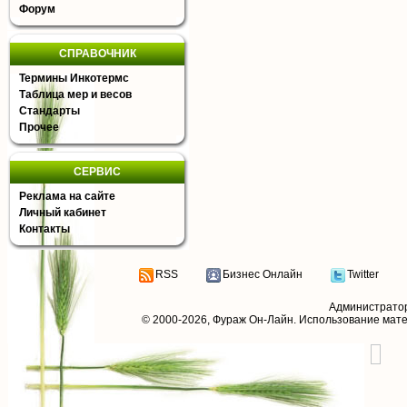
Форум
СПРАВОЧНИК
Термины Инкотермс
Таблица мер и весов
Стандарты
Прочее
СЕРВИС
Реклама на сайте
Личный кабинет
Контакты
RSS
Бизнес Онлайн
Twitter
Администрато
© 2000-2026,
Фураж Он-Лайн
. Использование мат