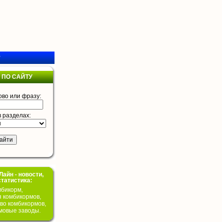
у
 ПО САЙТУ
ово или фразу:
в разделах:
айн - новости,
статистика:
бикорм,
я комбикормов,
во комбикормов,
мовые заводы.