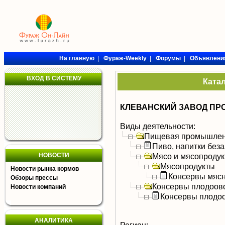
На главную
|
Фураж-Weekly
|
Форумы
|
Объявлени
ВХОД В СИСТЕМУ
Ката
КЛЕВАНСКИЙ ЗАВОД ПРО
Виды деятельности:
Пищевая промышлен
Пиво, напитки без
НОВОСТИ
Мясо и мясопроду
Мясопродукты
Новости рынка кормов
Консервы мяс
Обзоры прессы
Консервы плодоов
Новости компаний
Консервы плодо
АНАЛИТИКА