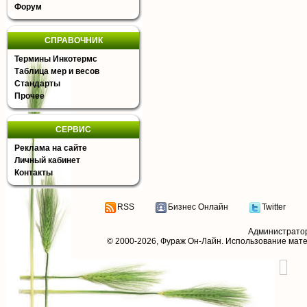
Форум
СПРАВОЧНИК
Термины Инкотермс
Таблица мер и весов
Стандарты
Прочее
СЕРВИС
Реклама на сайте
Личный кабинет
Контакты
RSS
Бизнес Онлайн
Twitter
Администрато
© 2000-2026,
Фураж Он-Лайн
. Использование мат