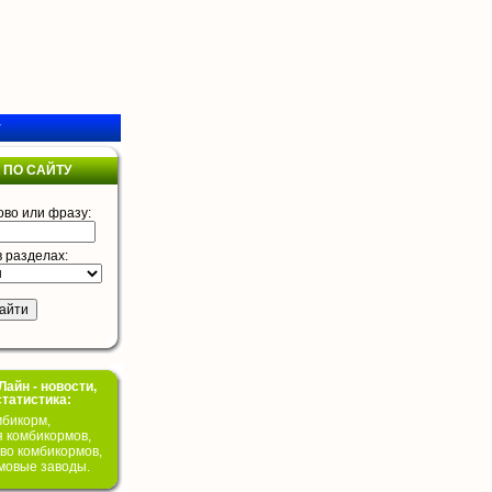
у
 ПО САЙТУ
ово или фразу:
в разделах:
айн - новости,
статистика:
бикорм,
я комбикормов,
во комбикормов,
мовые заводы.