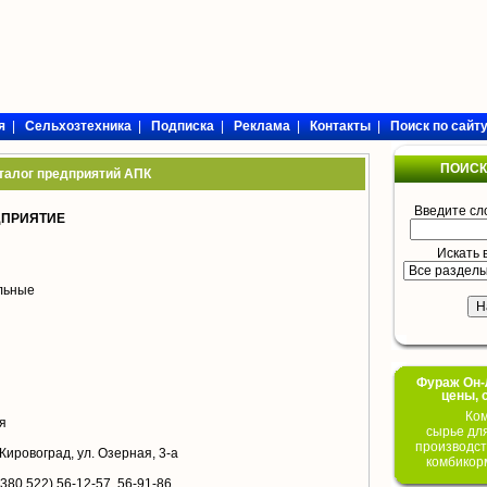
я
|
Сельхозтехника
|
Подписка
|
Реклама
|
Контакты
|
Поиск по сайт
ПОИСК
талог предприятий АПК
Введите сл
ДПРИЯТИЕ
Искать 
ольные
Фураж Он-Л
цены, 
Ком
я
сырье дл
производст
 Кировоград, ул. Озерная, 3-а
комбикор
 380 522) 56-12-57, 56-91-86