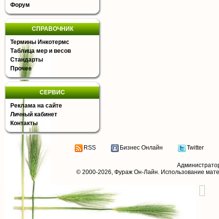
Форум
СПРАВОЧНИК
Термины Инкотермс
Таблица мер и весов
Стандарты
Прочее
СЕРВИС
Реклама на сайте
Личный кабинет
Контакты
RSS
Бизнес Онлайн
Twitter
Администрато
© 2000-2026,
Фураж Он-Лайн
. Использование мат