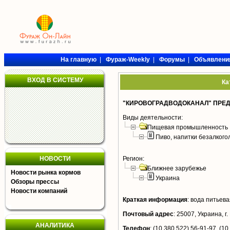
На главную
|
Фураж-Weekly
|
Форумы
|
Объявлени
ВХОД В СИСТЕМУ
Ка
"КИРОВОГРАДВОДОКАНАЛ" ПРЕ
Виды деятельности:
Пищевая промышленность
Пиво, напитки безалког
НОВОСТИ
Регион:
Ближнее зарубежье
Новости рынка кормов
Украина
Обзоры прессы
Новости компаний
Краткая информация
:
вода питьева
Почтовый адрес
:
25007, Украина, г.
АНАЛИТИКА
Телефон
:
(10 380 522) 56-91-97, (10