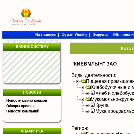
На главную
|
Фураж-Weekly
|
Форумы
|
Объявлени
ВХОД В СИСТЕМУ
Ката
"КИЕВМЛЫН" ЗАО
Виды деятельности:
Пищевая промышлен
Хлебобулочные и м
НОВОСТИ
Хлеб и хлебобул
Мукомольно-крупя
Новости рынка кормов
Крупа
Обзоры прессы
Мука продоволь
Новости компаний
Регион:
АНАЛИТИКА