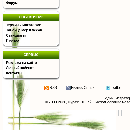
Форум
СПРАВОЧНИК
Термины Инкотермс
Таблица мер и весов
Стандарты
Прочее
СЕРВИС
Реклама на сайте
Личный кабинет
Контакты
RSS
Бизнес Онлайн
Twitter
Администрато
© 2000-2026,
Фураж Он-Лайн
. Использование мат