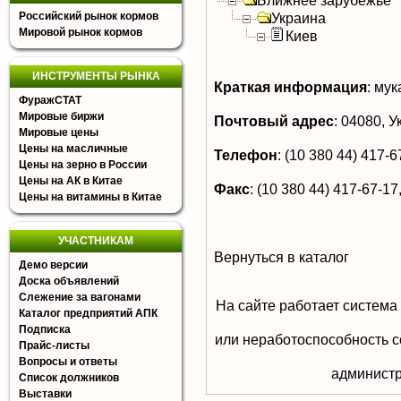
Ближнее зарубежье
Российский рынок кормов
Украина
Мировой рынок кормов
Киев
ИНСТРУМЕНТЫ РЫНКА
Краткая информация
:
мук
ФуражСТАТ
Мировые биржи
Почтовый адрес
:
04080, Ук
Мировые цены
Цены на масличные
Телефон
:
(10 380 44) 417-67
Цены на зерно в России
Цены на АК в Китае
Факс
:
(10 380 44) 417-67-17
Цены на витамины в Китае
УЧАСТНИКАМ
Вернуться в каталог
Демо версии
Доска объявлений
Слежение за вагонами
На сайте работает система
Каталог предприятий АПК
Подписка
или неработоспособность с
Прайс-листы
Вопросы и ответы
aдминистр
Список должников
Выставки